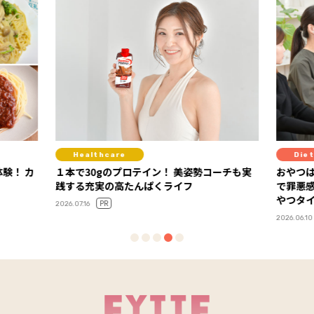
Healthcare
Diet
験！ カ
１本で30gのプロテイン！ 美姿勢コーチも実
おやつは
践する充実の高たんぱくライフ
で罪悪
やつタ
PR
2026.07.16
2026.06.10