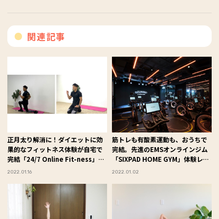
関連記事
正月太り解消に！ダイエットに効
筋トレも有酸素運動も、おうちで
果的なフィットネス体験が自宅で
完結。先進のEMSオンラインジム
完結「24/7 Online Fit-ness」
「SIXPAD HOME GYM」体験レポ
#Omezaトーク
#Omezaトーク
2022.01.16
2022.01.02