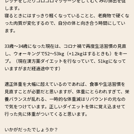
レッチをしたりコロコロマッサージをしてむくみの排出を促
します。
寝るときにはすっきり軽くなっていることと、老廃物で硬くな
った肉質が変化するので、自分の体と向き合う時間にしてい
ます。
33歳〜34歳になった現在は、コロナ禍で再度生活習慣の見直
し、ウォーキングで52〜53kg（+1.2kgはするときも）をキー
プ。（現在漢方薬ダイエットを行なっていて、51kgになって
いますがまだ経過途中です）
適正体重を大幅に超えているのであれば、食事や生活習慣を
見直すことが必要だと思いますが、体重にとらわれすぎて、栄
養バランスが乱れる、一時的な体重減はリバウンドの元なの
で気をつけています。正しいダイエットを体に覚え込ませて
行った先に体重がついてくると思います。
いかがだったでしょうか？