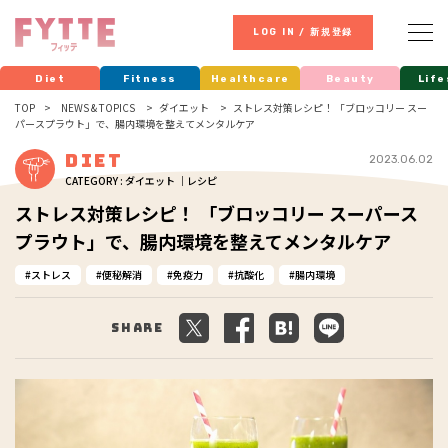
LOG IN / 新規登録
Diet
Fitness
Healthcare
Beauty
Life
TOP
NEWS & TOPICS
ダイエット
ストレス対策レシピ！ 「ブロッコリー スー
パースプラウト」で、腸内環境を整えてメンタルケア
Diet
2023.06.02
CATEGORY : ダイエット ｜レシピ
ストレス対策レシピ！ 「ブロッコリー スーパース
プラウト」で、腸内環境を整えてメンタルケア
ストレス
便秘解消
免疫力
抗酸化
腸内環境
Share