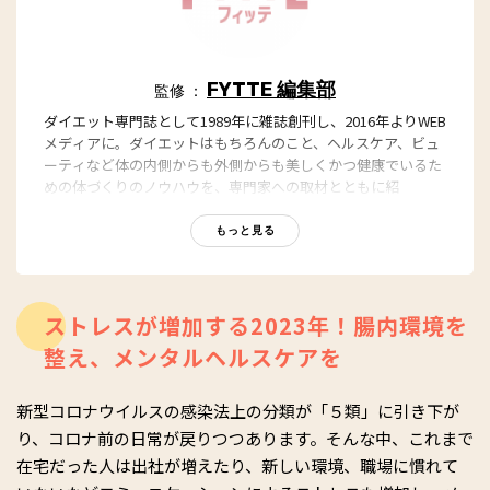
FYTTE 編集部
監修 ：
ダイエット専門誌として1989年に雑誌創刊し、2016年よりWEB
メディアに。ダイエットはもちろんのこと、ヘルスケア、ビュ
ーティなど体の内側からも外側からも美しくかつ健康でいるた
めの体づくりのノウハウを、専門家への取材とともに紹
介。“もっと、ずっと、ヘルシーな私”のキャッチフレーズとと
もに、編集部員も自らさまざまなヘルシーネタを日々お試し
もっと見る
中！
ストレスが増加する
2023
年！腸内環境を
整え、メンタルヘルスケアを
新型コロナウイルスの感染法上の分類が「５類」に引き下が
り、コロナ前の日常が戻りつつあります。そんな中、これまで
在宅だった人は出社が増えたり、新しい環境、職場に慣れて