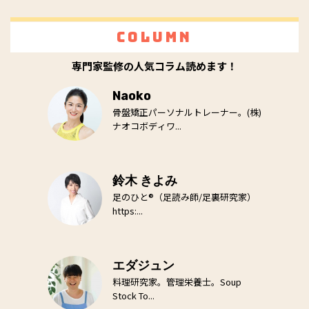
Column
専門家監修の人気コラム読めます！
Naoko
骨盤矯正パーソナルトレーナー。(株)
ナオコボディワ...
鈴木 きよみ
足のひと®（足読み師/足裏研究家）
https:...
エダジュン
料理研究家。管理栄養士。Soup
Stock To...