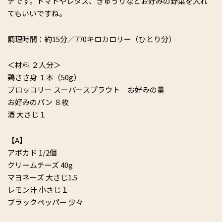
チです。トマトやレタス、きゅうりなどお好みの野菜を入れ
てもいいですね。
調理時間：約15分／770キロカロリー（ひとり分）
＜材料 ２人分＞
鶏ささ身 １本（50g）
ブロッコリー スーパースプラウト お好みの量
お好みのパン ８枚
酒 大さじ１
【A】
アボカド 1/2個
クリームチーズ 40g
マヨネーズ 大さじ1.5
レモン汁 小さじ１
ブラックペッパー 少々