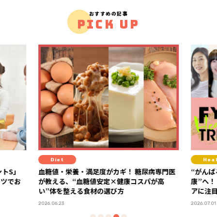
おすすめの記事
PICK UP
Healthcare
Fit
病専門医
“がんばる健康”から“心地よく整える健
注目の
が高
康”へ！ 2026年下半期は運動・休養・血糖ケ
「TIG
アに注目
分時間
2026.07.01
2026.05.15