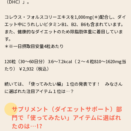
（DHC）」。
コレウス・フォルスコリーエキスを1,000mg(＊)配合し、ダイ
エット中にうれしいビタミンB1、B2、B6も含まれています。
また、健康的なダイエットのため除脂肪体重に着目していま
す。
＊※一日摂取目安量4粒あたり
120粒（30～60日分） 3.6～7.2kcal（２～４粒810～1620mg当
たり） ￥2,932（税込）
続いては、「使ってみたい編」１位の発表です！ みなさん
に選ばれた注目アイテム１位は…？
サプリメント（ダイエットサポート）部
門で「使ってみたい」アイテムに選ばれ
たのは…!?