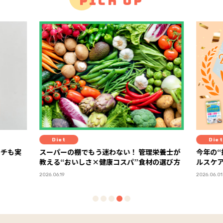
PICK UP
Diet
Hea
栄養士が
今年の“推しヘルスケア”が決定！ 「FYTTEヘ
１杯で
の選び方
ルスケア大賞2026」ランキング発表
化した
ーアル
2026.06.01
2026.06.2