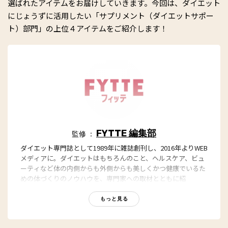
選ばれたアイテムをお届けしていきます。今回は、ダイエット
にじょうずに活用したい「サプリメント（ダイエットサポー
ト）部門」の上位４アイテムをご紹介します！
FYTTE 編集部
監修 ：
ダイエット専門誌として1989年に雑誌創刊し、2016年よりWEB
メディアに。ダイエットはもちろんのこと、ヘルスケア、ビュ
ーティなど体の内側からも外側からも美しくかつ健康でいるた
めの体づくりのノウハウを、専門家への取材とともに紹
介。“もっと、ずっと、ヘルシーな私”のキャッチフレーズとと
もに、編集部員も自らさまざまなヘルシーネタを日々お試し
もっと見る
中！