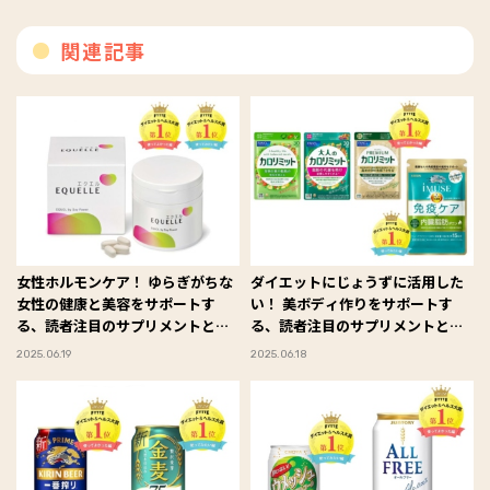
関連記事
女性ホルモンケア！ ゆらぎがちな
ダイエットにじょうずに活用した
女性の健康と美容をサポートす
い！ 美ボディ作りをサポートす
る、読者注目のサプリメントと
る、読者注目のサプリメントと
は？ #FYTTE大賞
は？ #FYTTE大賞
2025.06.19
2025.06.18