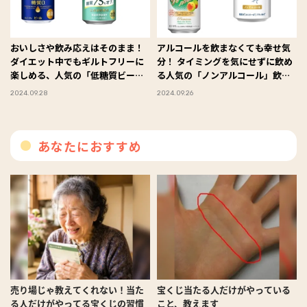
おいしさや飲み応えはそのまま！
アルコールを飲まなくても幸せ気
ダイエット中でもギルトフリーに
分！ タイミングを気にせずに飲め
楽しめる、人気の「低糖質ビー
る人気の「ノンアルコール」飲料
ル」ベスト３！ #FYTTE大賞
４選！ #FYTTE大賞
2024.09.28
2024.09.26
あなたにおすすめ
売り場じゃ教えてくれない！当た
宝くじ当たる人だけがやっている
る人だけがやってる宝くじの習慣
こと、教えます