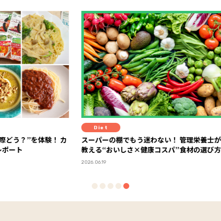
Diet
Fit
験！ カ
スーパーの棚でもう迷わない！ 管理栄養士が
セミナ
教える“おいしさ×健康コスパ”食材の選び方
感！ 「FYTTEウェルネスデイ」イベントレポ
ート
2026.06.19
2026.06.0