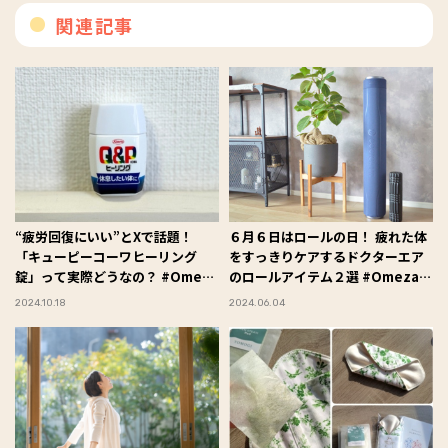
関連記事
“疲労回復にいい”とXで話題！
６月６日はロールの日！ 疲れた体
「キューピーコーワヒーリング
をすっきりケアするドクターエア
錠」って実際どうなの？ #Omeza
のロールアイテム２選 #Omezaト
トーク
ーク
2024.10.18
2024.06.04