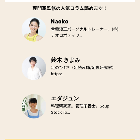
専門家監修の人気コラム読めます！
Naoko
骨盤矯正パーソナルトレーナー。(株)
ナオコボディワ...
鈴木 きよみ
足のひと®（足読み師/足裏研究家）
https:...
エダジュン
料理研究家。管理栄養士。Soup
Stock To...