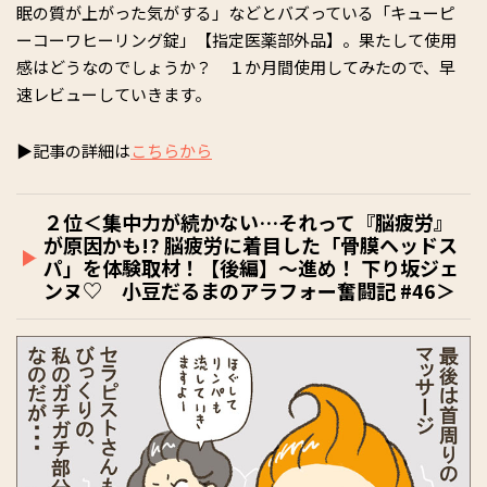
眠の質が上がった気がする」などとバズっている「キューピ
ーコーワヒーリング錠」【指定医薬部外品】。果たして使用
感はどうなのでしょうか？ １か月間使用してみたので、早
速レビューしていきます。
▶記事の詳細は
こちらから
２位＜集中力が続かない…それって『脳疲労』
が原因かも!? 脳疲労に着目した「骨膜ヘッドス
パ」を体験取材！【後編】～進め！ 下り坂ジェ
ンヌ♡ 小豆だるまのアラフォー奮闘記 #46＞