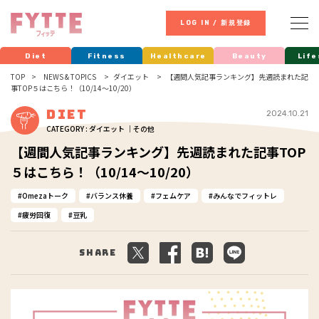
LOG IN / 新規登録
Diet
Fitness
Healthcare
Beauty
Life
TOP
NEWS & TOPICS
ダイエット
【週間人気記事ランキング】先週読まれた記
事TOP５はこちら！（10/14～10/20）
Diet
2024.10.21
CATEGORY : ダイエット ｜その他
【週間人気記事ランキング】先週読まれた記事TOP
５はこちら！（10/14～10/20）
Omezaトーク
バランス休養
フェムケア
みんなでフィットレ
疲労回復
豆乳
Share