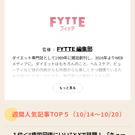
FYTTE 編集部
監修 ：
ダイエット専門誌として1989年に雑誌創刊し、2016年よりWEB
メディアに。ダイエットはもちろんのこと、ヘルスケア、ビュ
ーティなど体の内側からも外側からも美しくかつ健康でいるた
めの体づくりのノウハウを、専門家への取材とともに紹
介。“もっと、ずっと、ヘルシーな私”のキャッチフレーズとと
もに、編集部員も自らさまざまなヘルシーネタを日々お試し
もっと見る
中！
週間人気記事TOP５（10/14～10/20）
１位＜“疲労回復にいい”とXで話題！ 「キュー