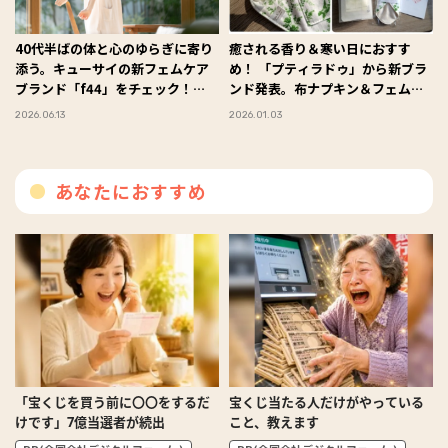
40代半ばの体と心のゆらぎに寄り
癒される香り＆寒い日におすす
添う。キューサイの新フェムケア
め！ 「プティラドゥ」から新ブラ
ブランド「f44」をチェック！
ンド発表。布ナプキン＆フェムス
#Omezaトーク
チームパッドで温活♡ #Omezaト
2026.06.13
2026.01.03
ーク
あなたにおすすめ
「宝くじを買う前に〇〇をするだ
宝くじ当たる人だけがやっている
けです」7億当選者が続出
こと、教えます