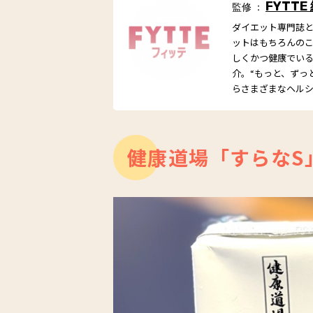
FYTTE
監修 ：
ダイエット専門誌とし
ットはもちろんの
しくかつ健康でい
介。“もっと、ずっ
らさまざまなヘル
健康道場「すらなS