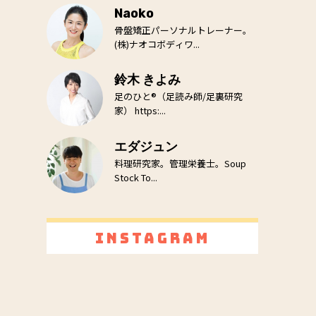
Naoko
骨盤矯正パーソナルトレーナー。
(株)ナオコボディワ...
鈴木 きよみ
足のひと®（足読み師/足裏研究
家） https:...
エダジュン
料理研究家。管理栄養士。Soup
Stock To...
Instagram