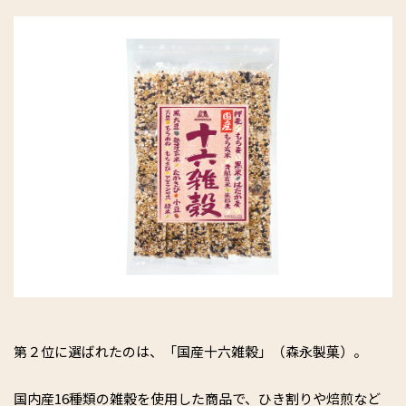
第２位に選ばれたのは、「国産十六雑穀」（森永製菓）。
国内産16種類の雑穀を使用した商品で、ひき割りや焙煎など