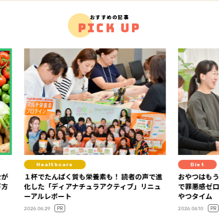
おすすめの記事
PICK UP
Diet
Diet
の声で進
おやつはもうガマンしない！ 「ラカントS」
“プラン
」リニュ
で罪悪感ゼロの甘～い糖質オフスイーツでお
ゴメプ
やつタイム
2026.05.2
PR
2026.06.10