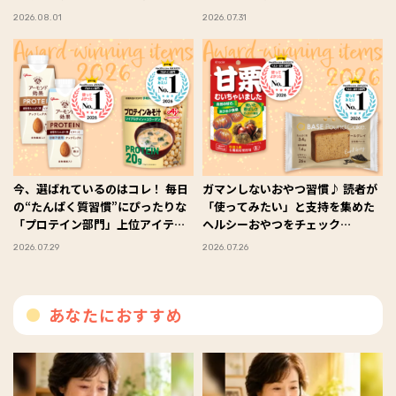
#FYTTE大賞
グを発表！ #FYTTE大賞
2026.08.01
2026.07.31
今、選ばれているのはコレ！ 毎日
ガマンしないおやつ習慣♪ 読者が
の“たんぱく質習慣”にぴったりな
「使ってみたい」と支持を集めた
「プロテイン部門」上位アイテム
ヘルシーおやつをチェック
#FYTTE大賞
#FYTTE大賞
2026.07.29
2026.07.26
あなたにおすすめ