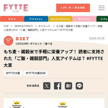
LOG IN / 新規登録
Diet
Fitness
Healthcare
Beauty
Life
TOP
NEWS & TOPICS
ダイエット
もち麦・雑穀米で手軽に栄養アップ！ 読者
に支持された「ご飯・雑穀部門」人気アイテムは？ #FYTTE大賞
Diet
2026.06.25
CATEGORY : ダイエット ｜食べる
もち麦・雑穀米で手軽に栄養アップ！ 読者に支持さ
れた「ご飯・雑穀部門」人気アイテムは？ #FYTTE
大賞
FYTTE大賞
FYTTE大賞2026
Share