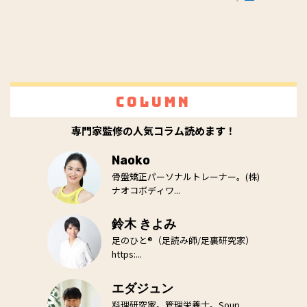
Column
専門家監修の人気コラム読めます！
Naoko
骨盤矯正パーソナルトレーナー。(株)
ナオコボディワ...
鈴木 きよみ
足のひと®（足読み師/足裏研究家）
https:...
エダジュン
料理研究家。管理栄養士。Soup