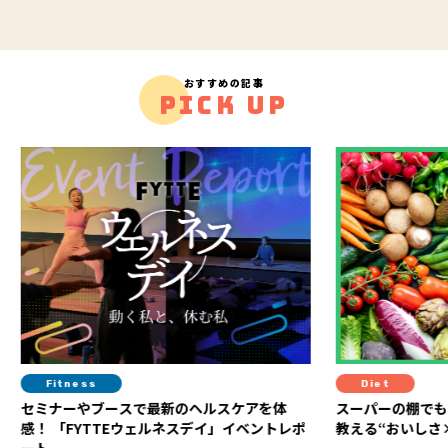
おすすめの記事
PICK UP
Diet
Hea
アを体
スーパーの棚でもう迷わない！ 管理栄養士が
“がんば
教える“おいしさ×健康コスパ”食材の選び方
康”へ！