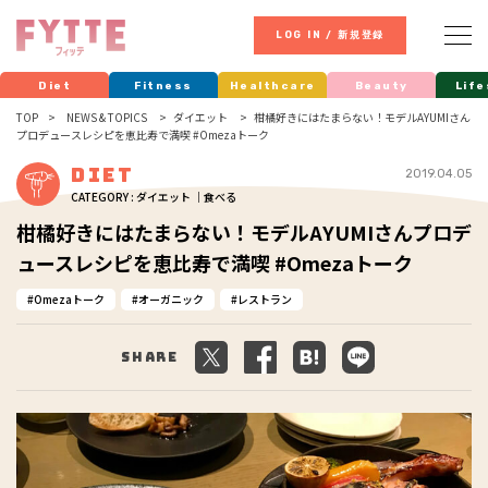
LOG IN / 新規登録
Diet
Fitness
Healthcare
Beauty
Life
TOP
NEWS & TOPICS
ダイエット
柑橘好きにはたまらない！モデルAYUMIさん
プロデュースレシピを恵比寿で満喫 #Omezaトーク
Diet
2019.04.05
CATEGORY : ダイエット ｜食べる
柑橘好きにはたまらない！モデルAYUMIさんプロデ
ュースレシピを恵比寿で満喫 #Omezaトーク
Omezaトーク
オーガニック
レストラン
Share