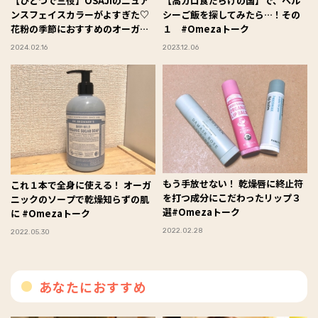
【ひとつで三役】OSAJIのニュア
【高カロ食だらけの国】で、ヘル
ンスフェイスカラーがよすぎた♡
シーご飯を探してみたら…！その
花粉の季節におすすめのオーガニ
１ #Omezaトーク
ックコスメをご紹介＃Omezaトー
2024.02.16
2023.12.06
ク
もう手放せない！ 乾燥唇に終止符
これ１本で全身に使える！ オーガ
を打つ成分にこだわったリップ３
ニックのソープで乾燥知らずの肌
選#Omezaトーク
に #Omezaトーク
2022.02.28
2022.05.30
あなたにおすすめ