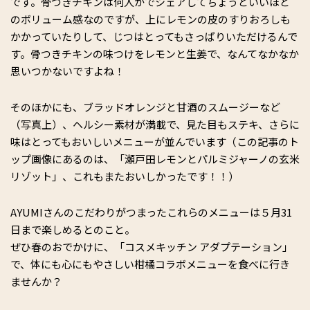
です。骨つきチキンは何人かでシェアしてちょうどいいほど
のボリューム感なのですが、上にレモンの皮のすりおろしも
かかっていたりして、じつはとってもさっぱりいただけるんで
す。骨つきチキンの味つけをレモンと生姜で、なんてなかなか
思いつかないですよね！
そのほかにも、ブラッドオレンジと甘酒のスムージーなど
（写真上）、ヘルシー素材が満載で、見た目もステキ、さらに
味はとってもおいしいメニューが並んでいます（この記事のト
ップ画像にあるのは、「瀬戸田レモンとパルミジャーノの玄米
リゾット」、これもまたおいしかったです！！）
AYUMIさんのこだわりがつまったこれらのメニューは５月31
日まで楽しめるとのこと。
ぜひ春のおでかけに、「コスメキッチン アダプテーション」
で、体にも心にもやさしい柑橘コラボメニューを食べに行き
ませんか？