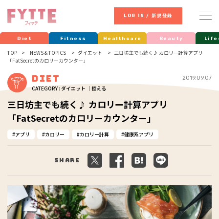
LOG IN / 新規登録
Diet
Fitness
Healthcare
Beauty
Life
TOP
NEWS & TOPICS
ダイエット
三日坊主でも続く♪ カロリー計算アプリ
「FatSecretのカロリーカウンター」
Diet
2019.09.07
CATEGORY : ダイエット ｜控える
三日坊主でも続く♪ カロリー計算アプリ
「FatSecretのカロリーカウンター」
アプリ
カロリー
カロリー計算
健康系アプリ
Share