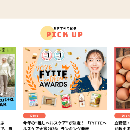
おすすめの記事
PICK UP
Diet
ケア”が決定！ 「FYTTEヘ
血糖値・栄養・満足度がカギ！ 糖尿病
26」ランキング発表
が教える、“血糖値安定×健康コスパ