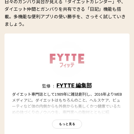
日々のガンバり具合が見える「ダイエットカレンダー」や、
ダイエット仲間とガンバりを共有できる「日記」機能も搭
載。多機能な便利アプリの使い勝手を、さっそく試していき
ましょう。
FYTTE 編集部
監修 ：
ダイエット専門誌として1989年に雑誌創刊し、2016年よりWEB
メディアに。ダイエットはもちろんのこと、ヘルスケア、ビュ
ーティなど体の内側からも外側からも美しくかつ健康でいるた
めの体づくりのノウハウを、専門家への取材とともに紹
介。“もっと、ずっと、ヘルシーな私”のキャッチフレーズとと
もに、編集部員も自らさまざまなヘルシーネタを日々お試し
もっと見る
中！