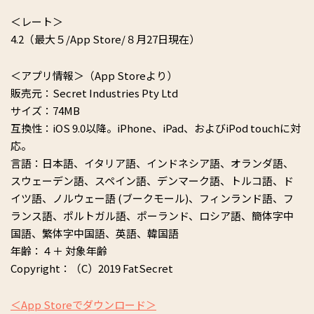
＜レート＞
4.2（最大５/App Store/８月27日現在）
＜アプリ情報＞（App Storeより）
販売元：Secret Industries Pty Ltd
サイズ：74MB
互換性：iOS 9.0以降。iPhone、iPad、およびiPod touchに対
応。
言語：日本語、イタリア語、インドネシア語、オランダ語、
スウェーデン語、スペイン語、デンマーク語、トルコ語、ド
イツ語、ノルウェー語 (ブークモール)、フィンランド語、フ
ランス語、ポルトガル語、ポーランド、ロシア語、簡体字中
国語、繁体字中国語、英語、韓国語
年齢：４＋ 対象年齢
Copyright：（C）2019 FatSecret
＜App Storeでダウンロード＞