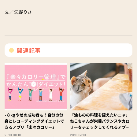
文／矢野りさ
関連記事
-８kgやせの成功者も！自分の分
「油ものの料理を控えたいニャ」
身とレコーディングダイエットで
ねこちゃんが栄養バランスやカロ
きるアプリ「楽々カロリー」
リーをチェックしてくれるアプリ
「ニャに食べた？」
2018.08.10
2018.06.18