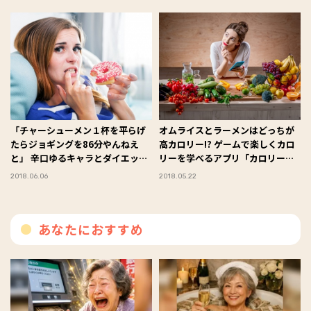
「チャーシューメン１杯を平らげ
オムライスとラーメンはどっちが
たらジョギングを86分やんねえ
高カロリー!? ゲームで楽しくカロ
と」 辛口ゆるキャラとダイエット
リーを学べるアプリ「カロリー仕
できるアプリ
分け」
2018.06.06
2018.05.22
あなたにおすすめ