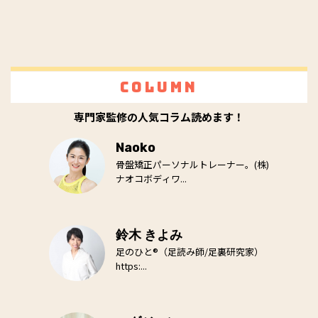
Column
専門家監修の人気コラム読めます！
Naoko
骨盤矯正パーソナルトレーナー。(株)
ナオコボディワ...
鈴木 きよみ
足のひと®（足読み師/足裏研究家）
https:...