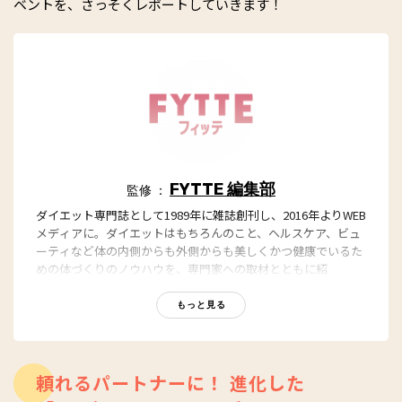
ベントを、さっそくレポートしていきます！
FYTTE 編集部
監修 ：
ダイエット専門誌として1989年に雑誌創刊し、2016年よりWEB
メディアに。ダイエットはもちろんのこと、ヘルスケア、ビュ
ーティなど体の内側からも外側からも美しくかつ健康でいるた
めの体づくりのノウハウを、専門家への取材とともに紹
介。“もっと、ずっと、ヘルシーな私”のキャッチフレーズとと
もに、編集部員も自らさまざまなヘルシーネタを日々お試し
もっと見る
中！
頼れるパートナーに！ 進化した