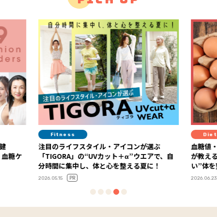
Diet
Diet
選ぶ
血糖値・栄養・満足度がカギ！ 糖尿病専門医
スーパ
アで、自
が教える、“血糖値安定×健康コスパが高
教える
に！
い”体を整える食材の選び方
2026.06.19
2026.06.23