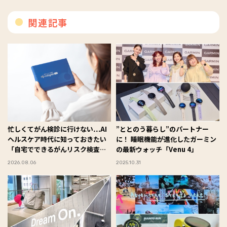
関連記事
忙しくてがん検診に行けない…AI
”ととのう暮らし”のパートナー
ヘルスケア時代に知っておきたい
に！ 睡眠機能が進化したガーミン
「自宅でできるがんリスク検査」
の最新ウォッチ「Venu 4」
とは【前編】
2026.08.06
2025.10.31