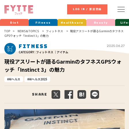
LOG IN / 新規登録
Diet
Fitness
Healthcare
Beauty
Life
TOP
NEWS & TOPICS
フィットネス
現役アスリートが語るGarminのタフネス
GPSウォッチ「Instinct 3」の魅力
Fitness
2025.06.27
CATEGORY : フィットネス ｜アイテム
現役アスリートが語るGarminのタフネスGPSウォ
ッチ「Instinct 3」の魅力
AIヘルス
AIヘルス2025
Share