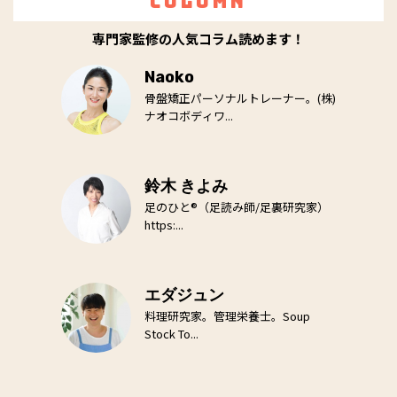
Column
専門家監修の人気コラム読めます！
Naoko
骨盤矯正パーソナルトレーナー。(株)
ナオコボディワ...
鈴木 きよみ
足のひと®（足読み師/足裏研究家）
https:...
エダジュン
料理研究家。管理栄養士。Soup
Stock To...