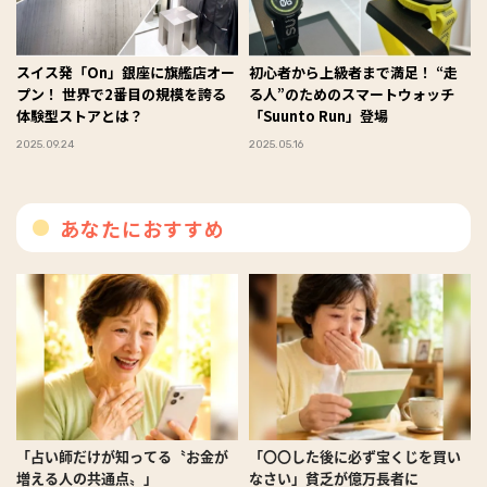
スイス発「On」銀座に旗艦店オー
初心者から上級者まで満足！ “走
プン！ 世界で2番目の規模を誇る
る人”のためのスマートウォッチ
体験型ストアとは？
「Suunto Run」登場
2025.09.24
2025.05.16
あなたにおすすめ
「占い師だけが知ってる〝お金が
「〇〇した後に必ず宝くじを買い
増える人の共通点〟」
なさい」貧乏が億万長者に