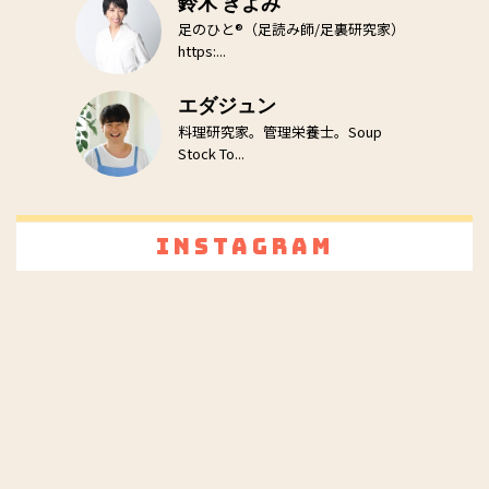
鈴木 きよみ
足のひと®（足読み師/足裏研究家）
https:...
エダジュン
料理研究家。管理栄養士。Soup
Stock To...
Instagram