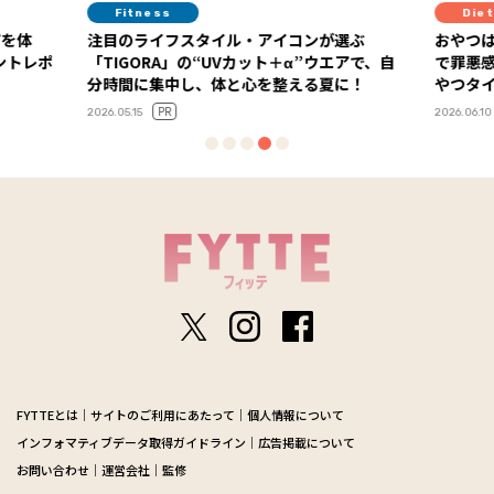
Fitness
Diet
アを体
注目のライフスタイル・アイコンが選ぶ
おやつは
「TIGORA」の“UVカット＋α”ウエアで、自
で罪悪
分時間に集中し、体と心を整える夏に！
やつタ
PR
2026.05.15
2026.06.10
FYTTEとは
サイトのご利用にあたって
個人情報について
インフォマティブデータ取得ガイドライン
広告掲載について
お問い合わせ
運営会社
監修