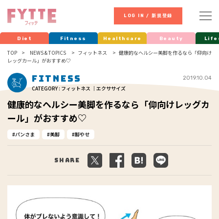
LOG IN / 新規登録
Diet
Fitness
Healthcare
Beauty
Life
TOP
NEWS & TOPICS
フィットネス
健康的なヘルシー美脚を作るなら「仰向け
レッグカール」がおすすめ♡
Fitness
2019.10.04
CATEGORY : フィットネス ｜エクササイズ
健康的なヘルシー美脚を作るなら「仰向けレッグカ
ール」がおすすめ♡
パンさま
美脚
脚やせ
Share