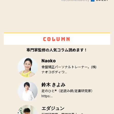
Column
専門家監修の人気コラム読めます！
Naoko
骨盤矯正パーソナルトレーナー。(株)
ナオコボディワ...
鈴木 きよみ
足のひと®（足読み師/足裏研究家）
https:...
エダジュン