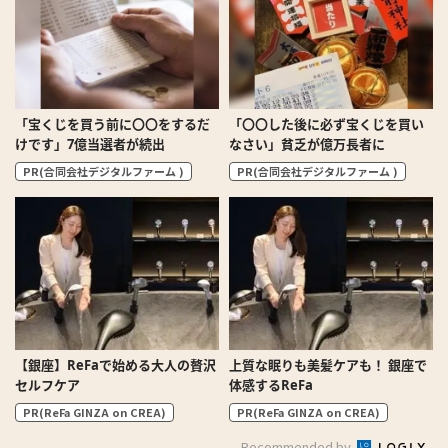
「宝くじを買う前に〇〇をするだ
「〇〇した後に必ず宝くじを買い
けです」7億当選者が続出
なさい」貧乏が億万長者に
PR(合同会社デジタルファーム )
PR(合同会社デジタルファーム )
【銀座】ReFaで始める大人の贅沢
上質な眠りも美髪ケアも！ 銀座で
セルフケア
体感するReFa
PR(ReFa GINZA on CREA)
PR(ReFa GINZA on CREA)
Recommended by