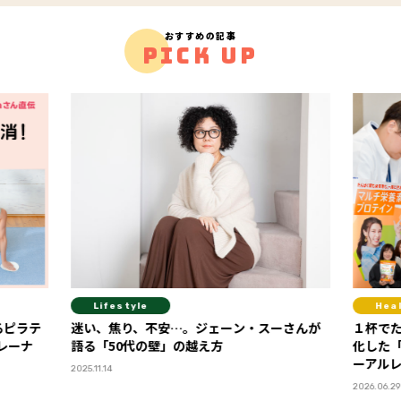
おすすめの記事
PICK UP
Lifestyle
Hea
るピラテ
迷い、焦り、不安…。ジェーン・スーさんが
１杯で
トレーナ
語る「50代の壁」の越え方
化した
ーアル
2025.11.14
2026.06.29