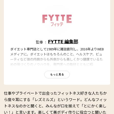
FYTTE 編集部
監修 ：
ダイエット専門誌として1989年に雑誌創刊し、2016年よりWEB
メディアに。ダイエットはもちろんのこと、ヘルスケア、ビュ
ーティなど体の内側からも外側からも美しくかつ健康でいるた
めの体づくりのノウハウを、専門家への取材とともに紹
介。“もっと、ずっと、ヘルシーな私”のキャッチフレーズとと
もに、編集部員も自らさまざまなヘルシーネタを日々お試し
もっと見る
中！
仕事やプライベートで出会ったフィットネス好きな人たちか
ら度々耳にする「レズミルズ」というワード。どんなフィッ
トネスなのかと聞くと、みんなが口を揃えて「とにかく楽し
い！」と言います。楽しくて美ボディ作りに役立つと聞いた