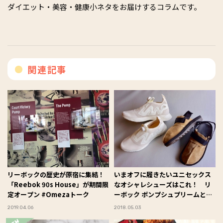
ダイエット・美容・健康小ネタをお届けするコラムです。
関連記事
リーボックの歴史が原宿に集結！
いまオフに履きたいユニセックス
「Reebok 90s House」が期間限
なオシャレシューズはこれ！ リ
定オープン #Omezaトーク
ーボック ポンプシュプリームとビ
ートニック #Omezaトーク
2019.04.06
2018.05.03