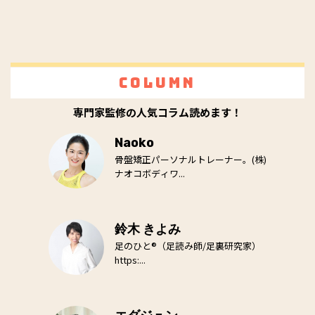
Column
専門家監修の人気コラム読めます！
Naoko
骨盤矯正パーソナルトレーナー。(株)
ナオコボディワ...
鈴木 きよみ
足のひと®（足読み師/足裏研究家）
https:...