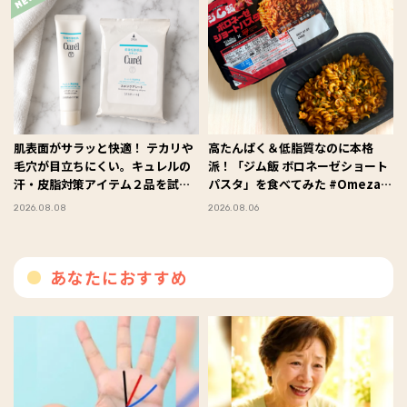
肌表面がサラッと快適！ テカリや
高たんぱく＆低脂質なのに本格
毛穴が目立ちにくい。キュレルの
派！「ジム飯 ボロネーゼショート
汗・皮脂対策アイテム２品を試し
パスタ」を食べてみた #Omezaト
てみた #Omezaトーク
ーク
2026.08.08
2026.08.06
あなたにおすすめ