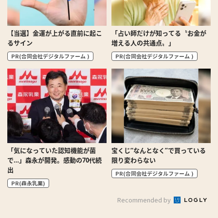
【当選】金運が上がる直前に起こ
「占い師だけが知ってる〝お金が
るサイン
増える人の共通点〟」
PR(合同会社デジタルファーム )
PR(合同会社デジタルファーム )
「気になっていた認知機能が菌
宝くじ“なんとなく”で買っている
で…」森永が開発。感動の70代続
限り変わらない
出
PR(合同会社デジタルファーム )
PR(森永乳業)
Recommended by