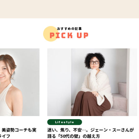
おすすめの記事
PICK UP
Lifestyle
Fit
ーチも実
迷い、焦り、不安…。ジェーン・スーさんが
背中の
語る「50代の壁」の越え方
ィス【G