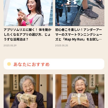
アプリソムリエに聞く！ 体を動か
初心者こそ楽しい！アンダーアー
したくなるアプリの選び方、じょ
マーのスマートランニングシュー
うずな活用法は？
ズと「Map My Run」をお試し！
#Omezaトーク
2023.05.29
2023.05.25
あなたにおすすめ