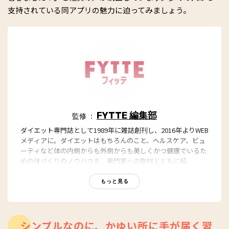
支持されている同アプリの魅力に迫ってみましょう。
FYTTE 編集部
監修 ：
ダイエット専門誌として1989年に雑誌創刊し、2016年よりWEB
メディアに。ダイエットはもちろんのこと、ヘルスケア、ビュ
ーティなど体の内側からも外側からも美しくかつ健康でいるた
めの体づくりのノウハウを、専門家への取材とともに紹
介。“もっと、ずっと、ヘルシーな私”のキャッチフレーズとと
もに、編集部員も自らさまざまなヘルシーネタを日々お試し
もっと見る
中！
シンプルなのに、かゆい所に手が届く習