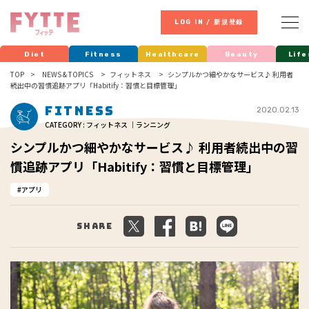
LOG IN / 新規登録
Diet
Fitness
Healthcare
Beauty
Life
TOP
NEWS & TOPICS
フィットネス
シンプルかつ細やかなサービス♪ 利用者
続出中の習慣追跡アプリ「Habitify：習慣と目標管理」
Fitness
2020.02.13
CATEGORY : フィットネス ｜ランニング
シンプルかつ細やかなサービス♪ 利用者続出中の習
慣追跡アプリ「Habitify：習慣と目標管理」
アプリ
Share