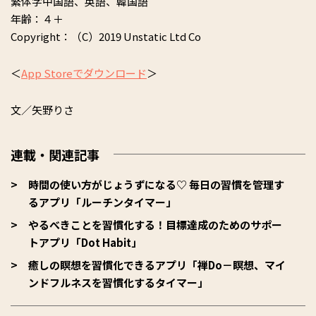
繁体字中国語、英語、韓国語
年齢：４＋
Copyright：（C）2019 Unstatic Ltd Co
＜
App Storeでダウンロード
＞
文／矢野りさ
連載・関連記事
時間の使い方がじょうずになる♡ 毎日の習慣を管理す
るアプリ「ルーチンタイマー」
やるべきことを習慣化する！目標達成のためのサポー
トアプリ「Dot Habit」
癒しの瞑想を習慣化できるアプリ「禅Do－瞑想、マイ
ンドフルネスを習慣化するタイマー」