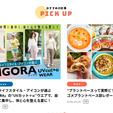
おすすめの記事
PICK UP
Diet
Diet
選ぶ
“プラントベースって実際どう？”を体験！ カ
血糖値
アで、自
ゴメプラントベース部レポート
が教え
に！
い”体
PR
2026.05.28
2026.06.23