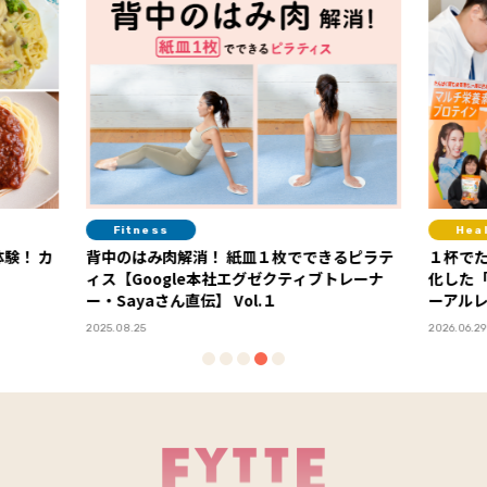
Healthcare
でできるピラテ
１杯でたんぱく質も栄養素も！ 読者の声で進
血
ィブトレーナ
化した「ディアナチュラアクティブ」リニュ
が
ーアルレポート
い
PR
2026.06.29
202