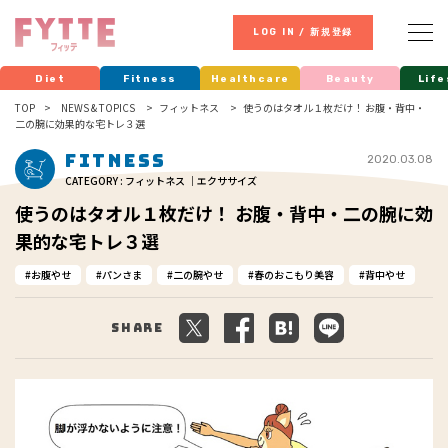
LOG IN / 新規登録
Diet
Fitness
Healthcare
Beauty
Life
TOP
NEWS & TOPICS
フィットネス
使うのはタオル１枚だけ！ お腹・背中・
二の腕に効果的な宅トレ３選
Fitness
2020.03.08
CATEGORY : フィットネス ｜エクササイズ
使うのはタオル１枚だけ！ お腹・背中・二の腕に効
果的な宅トレ３選
お腹やせ
パンさま
二の腕やせ
春のおこもり美容
背中やせ
Share