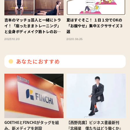
吉本のマッチョ芸人と一緒にトラ
夏はすぐそこ！ １日１分でOKの
イ！「座ったままトレーニング」
「お腹やせ」集中エクササイズ３
と全身ボディメイク筋トレのおさ
選
らい♪
2023.10.20
2020.06.25
あなたにおすすめ
GOETHEとFINCHIがタッグを組
【西野亮廣】ビジネス書最新刊
み、新メディアを創設
『北極星 僕たちはどう働くか』