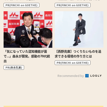
PR(FINCHI on GOETHE)
PR(FINCHI on GOETHE)
「気になっていた認知機能が菌
【西野亮廣】つくりたいものを追
で…」森永が開発。感動の70代続
求できる環境の作り方とは
出
PR(FINCHI on GOETHE)
PR(森永乳業)
Recommended by