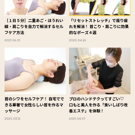
［１日５分］二重あご・ほうれい
「リセットストレッチ」で座り疲
線・肩こりを自力で解消するセル
れを解消！ 首こり・肩こりに効果
フケア方法
的なポーズ４選
2021.06.01
2020.04.26
首のシワをセルフケア！ 自宅でで
プロのハンドテクってすごい♡
きる華奢で女性らしい首を作るマ
口もと美人を作る「食いしばり改
ッサージ
善エステ」を体験！
2020.03.12
2021.04.07