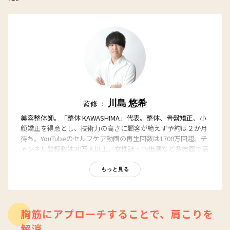
川島 悠希
監修 ：
美容整体師。「整体 KAWASHIMA」代表。整体、骨盤矯正、小
顔矯正を得意とし、技術力の高さに顧客が絶えず予約は２か月
待ち。YouTubeのセルフケア動画の再生回数は1700万回超。チ
ャンネル登録数は30万人以上。女性誌・TV出演など多方面で活
躍中。
公式HP：
https://www.seitai-kawashima.com/
もっと見る
YouTube：
「美容整体師川島さん。」
胸筋にアプローチすることで、肩こりを
解消