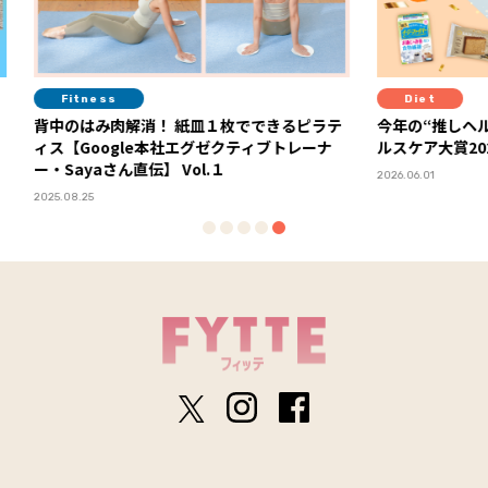
Diet
Hea
るピラテ
今年の“推しヘルスケア”が決定！ 「FYTTEヘ
１杯で
トレーナ
ルスケア大賞2026」ランキング発表
化した
ーアル
2026.06.01
2026.06.29