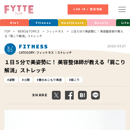
LOG IN / 新規登録
Diet
Fitness
Healthcare
Beauty
Life
TOP
NEWS & TOPICS
フィットネス
１日５分で美姿勢に！ 美容整体師が教え
る「肩こり解消」ストレッチ
Fitness
2020.03.27
CATEGORY : フィットネス ｜ストレッチ
１日５分で美姿勢に！ 美容整体師が教える「肩こり
解消」ストレッチ
姿勢
小顔
春のおこもり美容
肩こり
Share