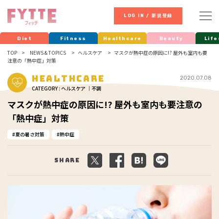
LOG IN / 新規登録
Diet
Fitness
Healthcare
Beauty
Life
TOP
NEWS & TOPICS
ヘルスケア
マスクが熱中症の原因に!? 屋外も室内も要
注意の「熱中症」対策
Healthcare
2020.07.08
CATEGORY : ヘルスケア ｜不調
マスクが熱中症の原因に!? 屋外も室内も要注意の
「熱中症」対策
夏の暑さ対策
熱中症
Share