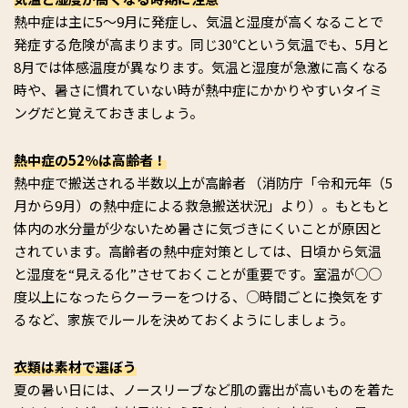
熱中症は主に5～9月に発症し、気温と湿度が高くなることで
発症する危険が高まります。同じ30℃という気温でも、5月と
8月では体感温度が異なります。気温と湿度が急激に高くなる
時や、暑さに慣れていない時が熱中症にかかりやすいタイミ
ングだと覚えておきましょう。
熱中症の52％は高齢者！
熱中症で搬送される半数以上が高齢者 （消防庁「令和元年（5
月から9月）の熱中症による救急搬送状況」より）。もともと
体内の水分量が少ないため暑さに気づきにくいことが原因と
されています。高齢者の熱中症対策としては、日頃から気温
と湿度を“見える化”させておくことが重要です。室温が○○
度以上になったらクーラーをつける、○時間ごとに換気をす
るなど、家族でルールを決めておくようにしましょう。
衣類は素材で選ぼう
夏の暑い日には、ノースリーブなど肌の露出が高いものを着た