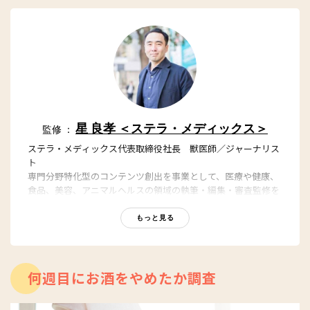
星 良孝 ＜ステラ・メディックス＞
監修 ：
ステラ・メディックス代表取締役社長 獣医師／ジャーナリス
ト
専門分野特化型のコンテンツ創出を事業として、医療や健康、
食品、美容、アニマルヘルスの領域の執筆・編集・審査監修を
担っている。東京大学農学部獣医学課程を卒業後、日本経済新
聞社グループの日経BP社において「日経メディカル」「日経バ
もっと見る
イオテク」「日経ビジネス」の編集者、記者を務めた後、医療
ポータルサイト最大手のエムスリーなどを経て、2017年に会社
設立。YouTubeステラチャンネルでもヘルスケアの話題を発
信。
何週目にお酒をやめたか調査
YouTube：
https://youtube.com/@stellach