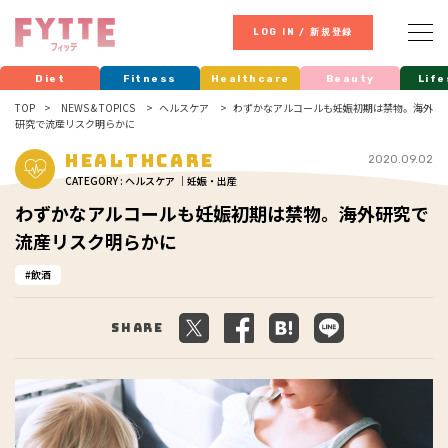
LOG IN / 新規登録
Diet
Fitness
Healthcare
Beauty
Life
TOP
NEWS & TOPICS
ヘルスケア
わずかなアルコールも妊娠初期は禁物。海外
研究で流産リスク明らかに
Healthcare
2020.09.02
CATEGORY : ヘルスケア ｜妊娠・出産
わずかなアルコールも妊娠初期は禁物。海外研究で
流産リスク明らかに
飲酒
Share