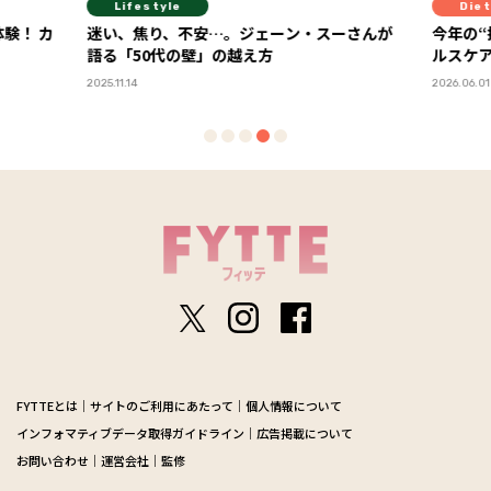
Diet
Hea
ーさんが
今年の“推しヘルスケア”が決定！ 「FYTTEヘ
１本で
ルスケア大賞2026」ランキング発表
践する
2026.06.01
2026.07.16
FYTTEとは
サイトのご利用にあたって
個人情報について
インフォマティブデータ取得ガイドライン
広告掲載について
お問い合わせ
運営会社
監修