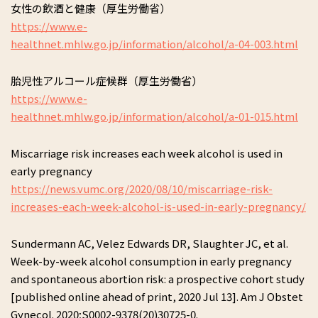
女性の飲酒と健康（厚生労働省）
https://www.e-
healthnet.mhlw.go.jp/information/alcohol/a-04-003.html
胎児性アルコール症候群（厚生労働省）
https://www.e-
healthnet.mhlw.go.jp/information/alcohol/a-01-015.html
Miscarriage risk increases each week alcohol is used in
early pregnancy
https://news.vumc.org/2020/08/10/miscarriage-risk-
increases-each-week-alcohol-is-used-in-early-pregnancy/
Sundermann AC, Velez Edwards DR, Slaughter JC, et al.
Week-by-week alcohol consumption in early pregnancy
and spontaneous abortion risk: a prospective cohort study
[published online ahead of print, 2020 Jul 13]. Am J Obstet
Gynecol. 2020;S0002-9378(20)30725-0.