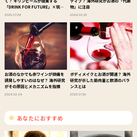
て？ キリンビールが提案する
ティブ？ 海外研究がお酒の「代謝
「DRINK FOR FUTURE」×筑波
物」に注目
大学の共同研究に注目！
2025.07.28
2024.02.25
お酒のなかでも赤ワインが頭痛を
ボディメイクとお酒が関連？ 海外
誘発しやすいのはなぜ？ 海外研究
研究が示した筋肉量と飲酒のバラ
がその原因とメカニズムを指摘
ンスとは
2024.02.04
2023.07.26
あなたにおすすめ