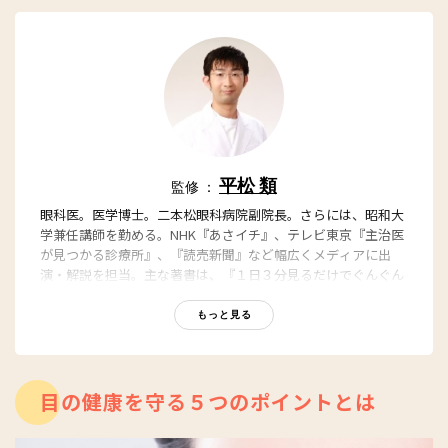
平松 類
監修 ：
眼科医。医学博士。二本松眼科病院副院長。さらには、昭和大
学兼任講師を勤める。NHK『あさイチ』、テレビ東京『主治医
が見つかる診療所』、『読売新聞』など幅広くメディアに出
演・解説を担当。主な著書は、『１日３分見るだけでぐんぐん
目がよくなる！ ガボール・アイ』（SBクリエイティブ）、
『老眼のウソ』（時事通信社）ほか多数。
もっと見る
YouTube
https://www.youtube.com/@hiramatsurui
目の健康を守る５つのポイントとは