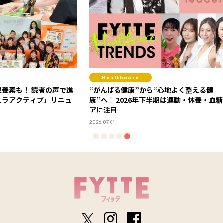
Healthcare
Fit
の声で進
“がんばる健康”から“心地よく整える健
背中の
」リニュ
康”へ！ 2026年下半期は運動・休養・血糖ケ
ィス【G
アに注目
ー・Say
2026.07.01
2025.08.2