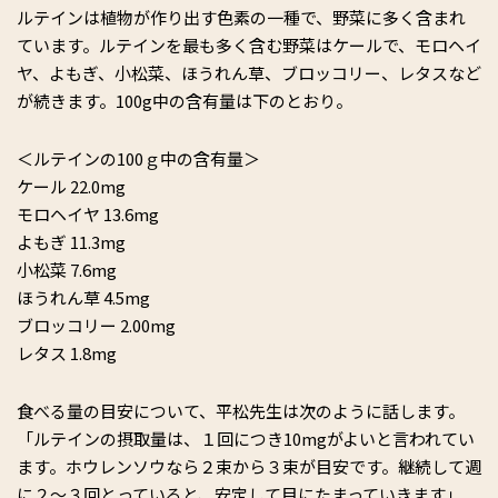
ルテインは植物が作り出す色素の一種で、野菜に多く含まれ
ています。ルテインを最も多く含む野菜はケールで、モロヘイ
ヤ、よもぎ、小松菜、ほうれん草、ブロッコリー、レタスなど
が続きます。100g中の含有量は下のとおり。
＜ルテインの100ｇ中の含有量＞
ケール 22.0mg
モロヘイヤ 13.6mg
よもぎ 11.3mg
小松菜 7.6mg
ほうれん草 4.5mg
ブロッコリー 2.00mg
レタス 1.8mg
食べる量の目安について、平松先生は次のように話します。
「ルテインの摂取量は、１回につき10mgがよいと言われてい
ます。ホウレンソウなら２束から３束が目安です。継続して週
に２～３回とっていると、安定して目にたまっていきます」