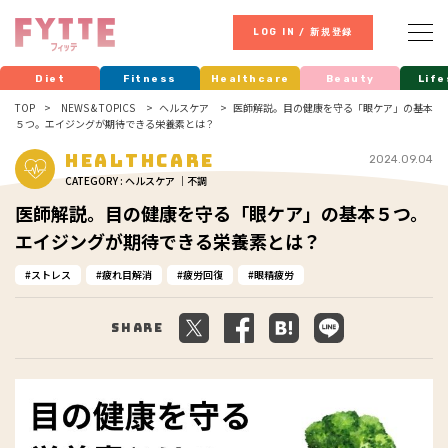
LOG IN / 新規登録
Diet
Fitness
Healthcare
Beauty
Life
TOP
NEWS & TOPICS
ヘルスケア
医師解説。目の健康を守る「眼ケア」の基本
５つ。エイジングが期待できる栄養素とは？
Healthcare
2024.09.04
CATEGORY : ヘルスケア ｜不調
医師解説。目の健康を守る「眼ケア」の基本５つ。
エイジングが期待できる栄養素とは？
ストレス
疲れ目解消
疲労回復
眼精疲労
Share