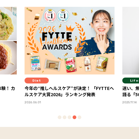
Lifestyle
Fi
FYTTEヘ
迷い、焦り、不安…。ジェーン・スーさんが
背中の
表
語る「50代の壁」の越え方
ィス【
ー・Sa
2025.11.14
2025.08.