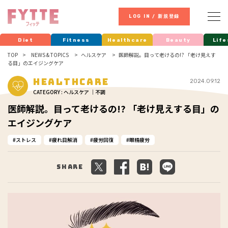
LOG IN / 新規登録
Diet
Fitness
Healthcare
Beauty
Life
TOP
NEWS & TOPICS
ヘルスケア
医師解説。目って老けるの!? 「老け見えす
る目」のエイジングケア
Healthcare
2024.09.12
CATEGORY : ヘルスケア ｜不調
医師解説。目って老けるの!? 「老け見えする目」の
エイジングケア
ストレス
疲れ目解消
疲労回復
眼精疲労
Share