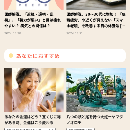
医師解説。「近視・遠視・乱
医師解説。20〜30代に増加！ 「眼
視」、「視力が悪い」と目は疲れ
精疲労」や近くが見えない「スマ
やすい？ 病気との関係は？
ホ老眼」を改善する目の休養法 [第
３回]
2024.08.28
2024.08.21
あなたにおすすめ
あなたの金運はどう？宝くじに縁
八つの頭と尾を持つ大蛇ーヤマタ
がある時、金運はこう変わる
ノオロチ