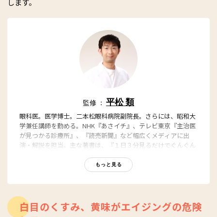
します。
平松 類
監修 ：
眼科医。医学博士。二本松眼科病院副院長。さらには、昭和大
学兼任講師を勤める。NHK『あさイチ』、テレビ東京『主治医
が見つかる診療所』、『読売新聞』など幅広くメディアに出
演・解説を担当。主な著書は、『１日３分見るだけでぐんぐん
目がよくなる！ ガボール・アイ』（SBクリエイティブ）、
『老眼のウソ』（時事通信社）ほか多数。
もっと見る
YouTube
https://www.youtube.com/@hiramatsurui
白目のくすみ、黄味がエイジングの危険