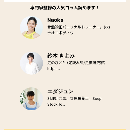
専門家監修の人気コラム読めます！
Naoko
骨盤矯正パーソナルトレーナー。(株)
ナオコボディワ...
鈴木 きよみ
足のひと®（足読み師/足裏研究家）
https:...
エダジュン
料理研究家。管理栄養士。Soup
Stock To...