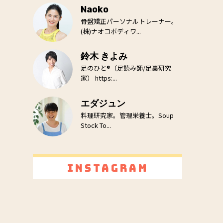
Naoko
骨盤矯正パーソナルトレーナー。
(株)ナオコボディワ...
鈴木 きよみ
足のひと®（足読み師/足裏研究
家） https:...
エダジュン
料理研究家。管理栄養士。Soup
Stock To...
Instagram