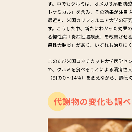
す。中でもクルミは、オメガ３系脂肪
トケミカル」を含み、その効果が注目
最近も、米国カリフォルニア大学の研
す。こうした中、新たにわかった効果
る慢性病「炎症性腸疾患」を改善させ
瘍性大腸炎」があり、いずれも治りにく
このたび米国コネチカット大学医学セ
で、クルミを食べることによる潰瘍性
（餌の０〜14％）を変えながら、腸管
代謝物の変化も調べ