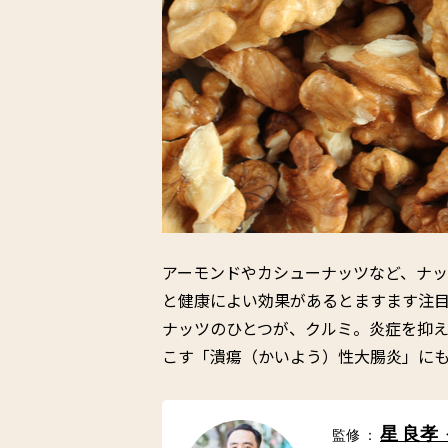
アーモンドやカシューナッツなど、ナ
と健康によい効果があるとますます注
ナッツのひとつが、クルミ。炎症を抑
こす「潰瘍（かいよう）性大腸炎」に
星 良孝
監修 ：