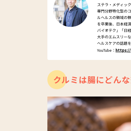
ステラ・メディッ
専門分野特化型の
ルヘルスの領域の
を卒業後、日本経済
バイオテク」「日
大手のエムスリーなど
ヘルスケアの話題
YouTube：
https:/
クルミは腸にどんな