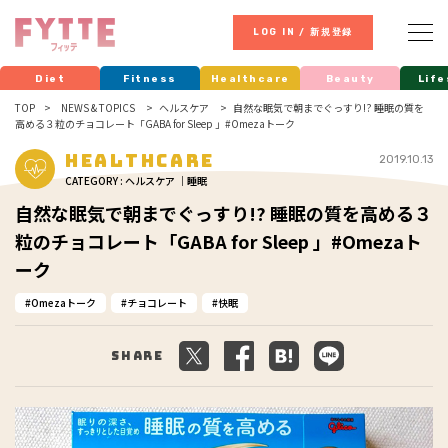
LOG IN / 新規登録
Diet
Fitness
Healthcare
Beauty
Life
TOP
NEWS & TOPICS
ヘルスケア
自然な眠気で朝までぐっすり!? 睡眠の質を
高める３粒のチョコレート「GABA for Sleep 」#Omezaトーク
Healthcare
2019.10.13
CATEGORY : ヘルスケア ｜睡眠
自然な眠気で朝までぐっすり!? 睡眠の質を高める３
粒のチョコレート「GABA for Sleep 」#Omezaト
ーク
Omezaトーク
チョコレート
快眠
Share