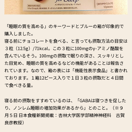
「睡眠の質を高める」のキーワードとブルーの箱が印象的で
購入しました。
寝る前にチョコレートを食べる、と言っても摂取方法の目安は
３粒（12.5g）/71kcal。この３粒に100mgのγ-アミノ酪酸を
含んでいるそう。100mgの摂取で眠りの深さ、スッキリとし
た目覚め、睡眠の質を高めるなどの機能があることは報告さ
れています。なので、箱の表には「機能性表示食品」と書かれ
ております。１箱12ピース入りで１日３粒の摂取だと４日間
で食べきる量。
寝る前の摂取をすすめているのは、「GABAは寝つきを促した
り、ノンレム睡眠の増加効果があるから」とのこと。（※９
月５日 日本食糧新聞掲載：杏林大学医学部精神神経科 古賀
良彦教授）