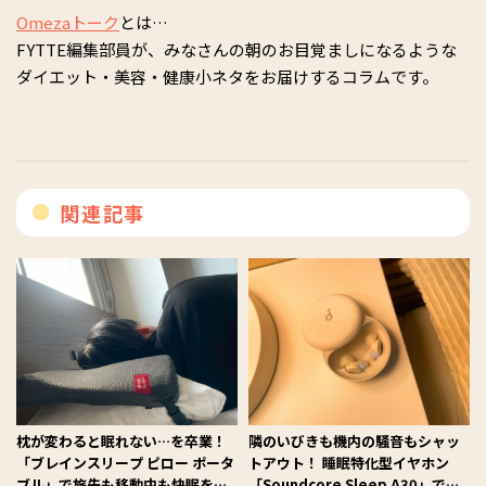
Omezaトーク
とは…
FYTTE編集部員が、みなさんの朝のお目覚ましになるような
ダイエット・美容・健康小ネタをお届けするコラムです。
関連記事
枕が変わると眠れない…を卒業！
隣のいびきも機内の騒音もシャッ
「ブレインスリープ ピロー ポータ
トアウト！ 睡眠特化型イヤホン
ブル」で旅先も移動中も快眠を持
「Soundcore Sleep A30」で手