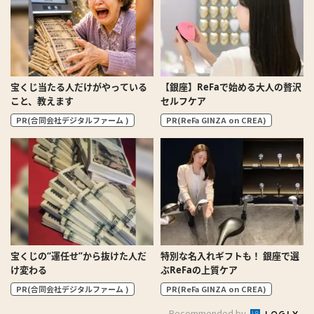
宝くじ当たる人だけがやっている
【銀座】ReFaで始める大人の贅沢
こと、教えます
セルフケア
PR(合同会社デジタルファーム )
PR(ReFa GINZA on CREA)
宝くじの“運任せ”から抜けた人だ
特別な名入れギフトも！ 銀座で選
け変わる
ぶReFaの上質ケア
PR(合同会社デジタルファーム )
PR(ReFa GINZA on CREA)
Recommended by