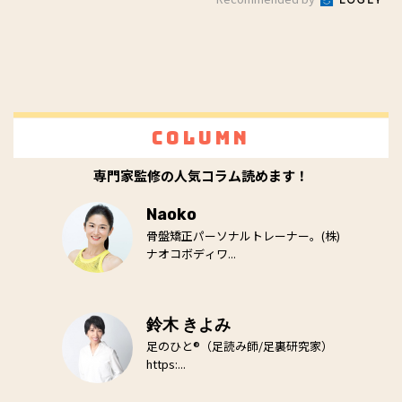
Column
専門家監修の人気コラム読めます！
Naoko
骨盤矯正パーソナルトレーナー。(株)
ナオコボディワ...
鈴木 きよみ
足のひと®（足読み師/足裏研究家）
https:...