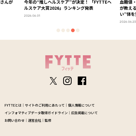
「FYTTEヘ
血糖値・栄養・満足度がカギ！ 糖尿病専門医
１杯
表
が教える、“血糖値安定×健康コスパが高
化し
い”体を整える食材の選び方
ーア
2026.06.23
2026.0
FYTTEとは
サイトのご利用にあたって
個人情報について
インフォマティブデータ取得ガイドライン
広告掲載について
お問い合わせ
運営会社
監修