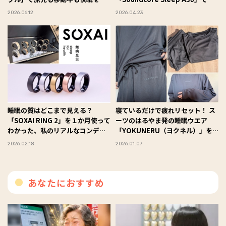
ち運ぶ #Omezaトーク
に入れた“究極の熟睡”体験レポ
2026.06.12
2026.04.23
#Omezaトーク
睡眠の質はどこまで見える？
寝ているだけで疲れリセット！ ス
「SOXAI RING 2」を１か月使って
ーツのはるやま発の睡眠ウエア
わかった、私のリアルなコンディ
「YOKUNERU（ヨクネル）」を
ション #Omezaトーク
試してみた #Omezaトーク
2026.02.18
2026.01.07
あなたにおすすめ