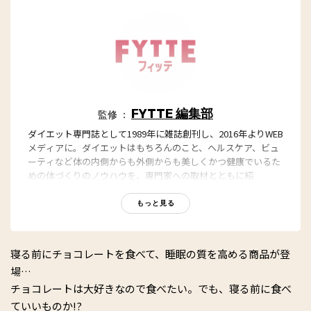
FYTTE 編集部
監修 ：
ダイエット専門誌として1989年に雑誌創刊し、2016年よりWEB
メディアに。ダイエットはもちろんのこと、ヘルスケア、ビュ
ーティなど体の内側からも外側からも美しくかつ健康でいるた
めの体づくりのノウハウを、専門家への取材とともに紹
介。“もっと、ずっと、ヘルシーな私”のキャッチフレーズとと
もに、編集部員も自らさまざまなヘルシーネタを日々お試し
もっと見る
中！
寝る前にチョコレートを食べて、睡眠の質を高める商品が登
場…
チョコレートは大好きなので食べたい。でも、寝る前に食べ
ていいものか!?