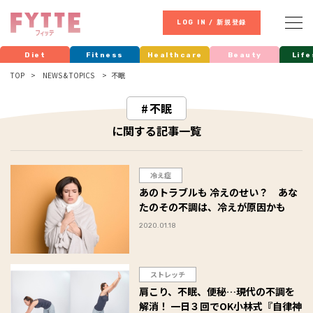
LOG IN / 新規登録
Diet
Fitness
Healthcare
Beauty
Life
TOP
NEWS & TOPICS
不眠
不眠
に関する記事一覧
冷え症
あのトラブルも 冷えのせい？ あな
たのその不調は、冷えが原因かも
2020.01.18
ストレッチ
肩こり、不眠、便秘…現代の不調を
解消！ 一日３回でOK小林式『自律神