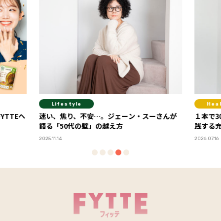
Lifestyle
Hea
YTTEヘ
迷い、焦り、不安…。ジェーン・スーさんが
１本で3
語る「50代の壁」の越え方
践する
2025.11.14
2026.07.16