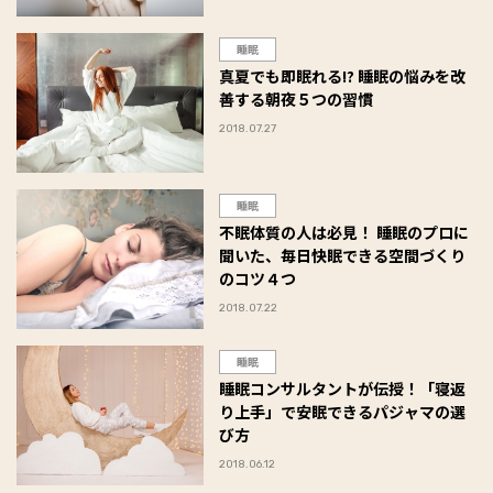
睡眠
真夏でも即眠れる!? 睡眠の悩みを改
善する朝夜５つの習慣
2018.07.27
睡眠
不眠体質の人は必見！ 睡眠のプロに
聞いた、毎日快眠できる空間づくり
のコツ４つ
2018.07.22
睡眠
睡眠コンサルタントが伝授！「寝返
り上手」で安眠できるパジャマの選
び方
2018.06.12