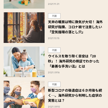
2021.11.01
不調
天井の暖房は特に換気が大切！ 海外
研究が指摘、コロナ禍で注意したい
「空気循環の落とし穴」
2021.10.15
不調
ウイルスを取り除く目安は「20
秒」！ 海外研究の検証でわかった
「最善な手洗い法」とは
2021.09.16
不調
新型コロナの後遺症は６か月後も続
く…。海外研究から判明した症状の
実態とは？
2021.09.10