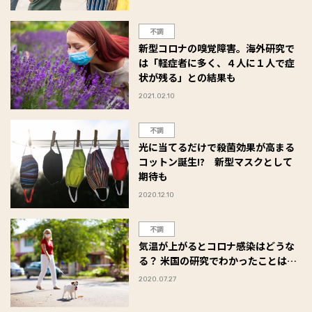
不調
新型コロナの嗅覚障害。海外研究で
は「軽症者に多く、４人に１人で症
状が残る」との結果も
2021.02.10
不調
光に当てるだけで殺菌効果が高まる
コットン誕生!? 新型マスクとして
期待も
2020.12.10
不調
気温が上がるとコロナ感染はどうな
る？ 米国の研究でわかったことは…
2020.07.27