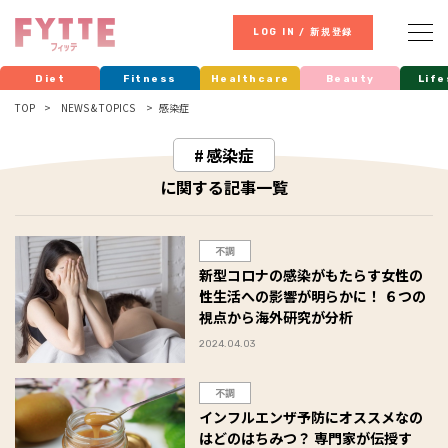
LOG IN / 新規登録
Diet
Fitness
Healthcare
Beauty
Life
TOP
NEWS & TOPICS
感染症
感染症
に関する記事一覧
不調
新型コロナの感染がもたらす女性の
性生活への影響が明らかに！ ６つの
視点から海外研究が分析
2024.04.03
不調
インフルエンザ予防にオススメなの
はどのはちみつ？ 専門家が伝授す