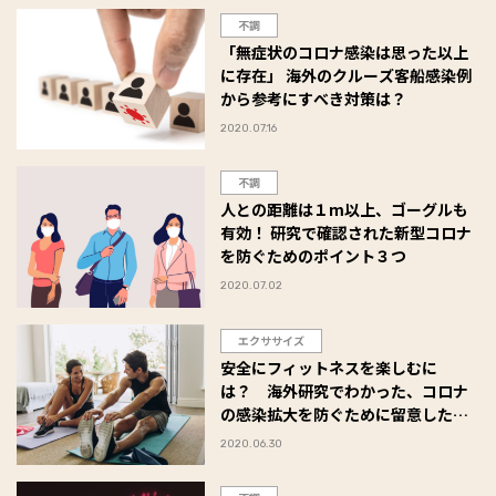
不調
「無症状のコロナ感染は思った以上
に存在」 海外のクルーズ客船感染例
から参考にすべき対策は？
2020.07.16
不調
人との距離は１m以上、ゴーグルも
有効！ 研究で確認された新型コロナ
を防ぐためのポイント３つ
2020.07.02
エクササイズ
安全にフィットネスを楽しむに
は？ 海外研究でわかった、コロナ
の感染拡大を防ぐために留意したい
ポイント
2020.06.30