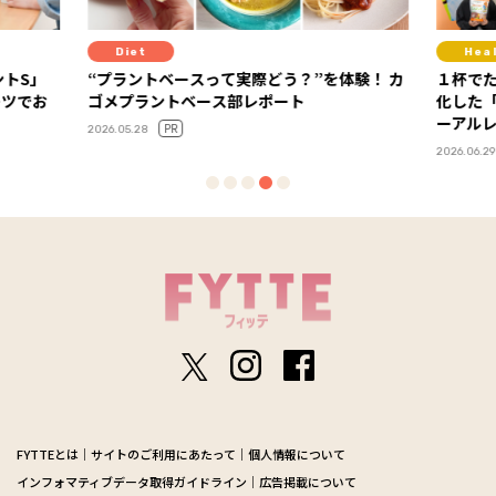
Diet
Hea
ントS」
“プラントベースって実際どう？”を体験！ カ
１杯で
ーツでお
ゴメプラントベース部レポート
化した
ーアル
PR
2026.05.28
2026.06.29
FYTTEとは
サイトのご利用にあたって
個人情報について
インフォマティブデータ取得ガイドライン
広告掲載について