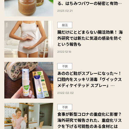
る、はちみつパワーの秘密と有効活
用法
2023.02.21
腸活
腸だけにとどまらない腸活効果！ 海
外研究では新たに気道の感染を防ぐ
という報告も
2022.12.16
不調
あののど飴がスプレーになった～！
口腔内をスッキリ消毒「ヴイックス
メディケイテッド スプレー」
#Omezaトーク
2022.02.02
不調
食事が新型コロナの重症化に影響？
海外研究で報告された、重症化リス
クを下げる可能性のある食材とは