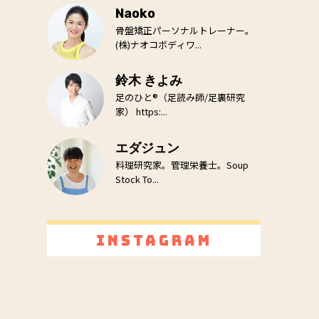
Naoko
骨盤矯正パーソナルトレーナー。
(株)ナオコボディワ...
鈴木 きよみ
足のひと®（足読み師/足裏研究
家） https:...
エダジュン
料理研究家。管理栄養士。Soup
Stock To...
Instagram