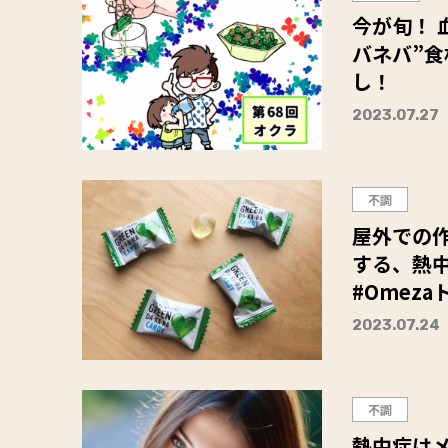
今が旬！ 
バネバ”
し！
2023.07.27
不調
屋外での
する、熱
#Omeza
2023.07.24
不調
熱中症はメ