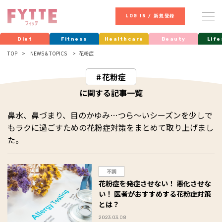
LOG IN / 新規登録
Diet
Fitness
Healthcare
Beauty
Life
TOP
NEWS & TOPICS
花粉症
花粉症
に関する記事一覧
鼻水、鼻づまり、目のかゆみ…つら～いシーズンを少しで
もラクに過ごすための花粉症対策をまとめて取り上げまし
た。
不調
花粉症を発症させない！ 悪化させな
い！ 医者がおすすめする花粉症対策
とは？
2023.03.08