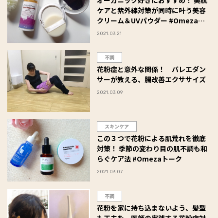
オーガニック好きにおすすめ！ 美肌
ケアと紫外線対策が同時に叶う美容
クリーム＆UVパウダー #Omezaト
ーク
2021.03.21
不調
花粉症と意外な関係！ バレエダン
サーが教える、腸改善エクササイズ
2021.03.09
スキンケア
この３つで花粉による肌荒れを徹底
対策！ 季節の変わり目の肌不調も和
らぐケア法 #Omezaトーク
2021.03.07
不調
花粉を家に持ち込まないよう、髪型
も工夫を。医師の実践する花粉症対