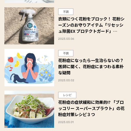
不調
衣類につく花粉をブロック！ 花粉シ
ーズンのお守りアイテム「リセッシ
ュ除菌EX プロテクトガード」
#Omezaトーク
2023.03.06
不調
花粉症になったら一生治らないの？
医師に聞く、花粉症にまつわる素朴
な疑問
2023.03.02
レシピ
花粉症の症状緩和に効果的!? 「ブロ
ッコリー スーパースプラウト」の花
粉症対策レシピ３つ
2023.03.01