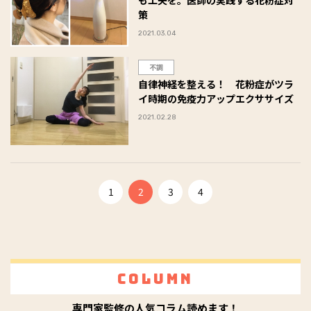
策
2021.03.04
不調
自律神経を整える！ 花粉症がツラ
イ時期の免疫力アップエクササイズ
2021.02.28
1
2
3
4
Column
専門家監修の人気コラム読めます！