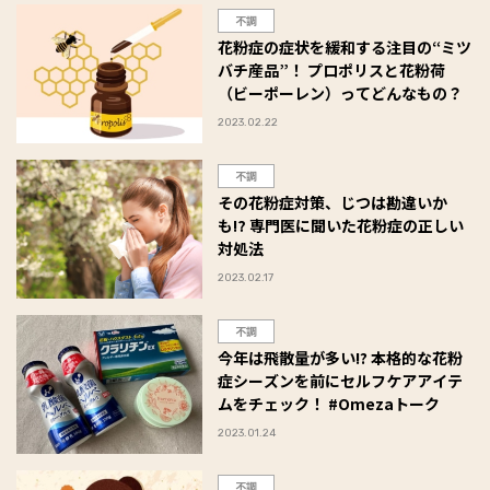
不調
花粉症の症状を緩和する注目の“ミツ
バチ産品”！ プロポリスと花粉荷
（ビーポーレン）ってどんなもの？
2023.02.22
不調
その花粉症対策、じつは勘違いか
も⁉ 専門医に聞いた花粉症の正しい
対処法
2023.02.17
不調
今年は飛散量が多い!? 本格的な花粉
症シーズンを前にセルフケアアイテ
ムをチェック！ #Omezaトーク
2023.01.24
不調