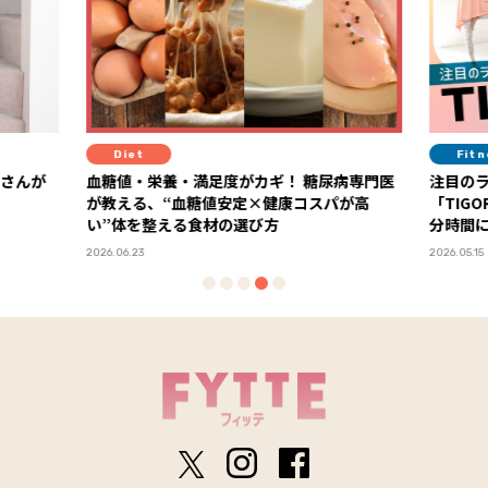
Diet
Fit
ーさんが
血糖値・栄養・満足度がカギ！ 糖尿病専門医
注目の
が教える、“血糖値安定×健康コスパが高
「TIG
い”体を整える食材の選び方
分時間
2026.06.23
2026.05.15