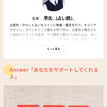
早矢 （占い師）
監修 ：
占星術・タロット占いをメインに執筆・鑑定を行う。キャリア
デザイン・カウンセリング論を大学で学び、占星術と融合させ
た独自のスタイルを追求。のべ鑑定人数は17,000人以上。占い
＆ヒーリングサロン「インスパイア吉祥寺」主宰。著書に「守
護石事典 ~あなたを守り導く バースデー&ナンバー」（毎日コ
ミュニケーションズ）。
もっと見る
【関連記事】
早矢公式サイト
早矢のYoutube公式ページ
Answer「あなたをサポートしてくれる
人」