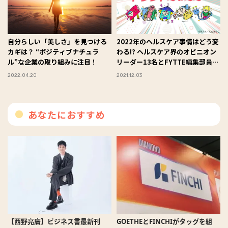
自分らしい「美しさ」を見つける
2022年のヘルスケア事情はどう変
カギは？ “ポジティブナチュラ
わる!? ヘルスケア界のオピニオン
ル”な企業の取り組みに注目！
リーダー13名とFYTTE編集部員が
注目する「トレンドワード10」を
2022.04.20
2021.12.03
発表!!
あなたにおすすめ
【西野亮廣】ビジネス書最新刊
GOETHEとFINCHIがタッグを組