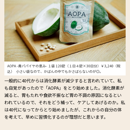
AOPA -青パパイヤの恵み- １袋 120錠（１日４錠×30日分）￥3,240（税
込） 小さい袋なので、かばんの中でもかさばらないのが◎。
一般的に40代からは消化酵素が減少すると言われていて、私
も自覚があったので「AOPA」をとり始めました。消化酵素が
減ると、胃もたれや食欲不振など胃の不調の原因になるとい
われているので、それをどう補って、ケアしてあげるのか。私
は40代になってからとり始めましたが、これからの自分の体
を考えて、早めに習慣化するのが理想だと思います。