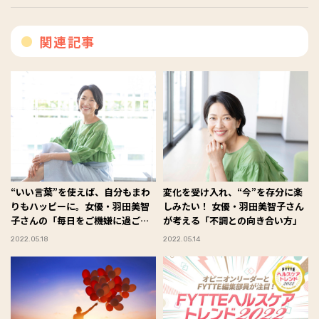
関連記事
“いい言葉”を使えば、自分もまわ
変化を受け入れ、“今”を存分に楽
りもハッピーに。女優・羽田美智
しみたい！ 女優・羽田美智子さん
子さんの「毎日をご機嫌に過ごす
が考える「不調との向き合い方」
秘訣」は？
2022.05.18
2022.05.14