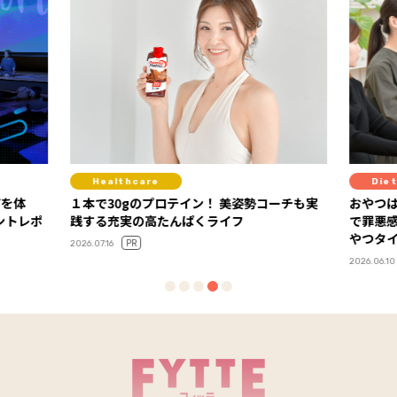
Diet
Hea
ーチも実
おやつはもうガマンしない！ 「ラカントS」
“がんば
で罪悪感ゼロの甘～い糖質オフスイーツでお
康”へ！
やつタイム
アに注
PR
2026.06.10
2026.07.01