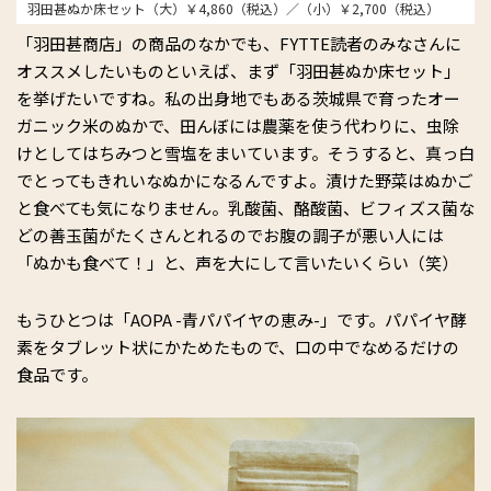
羽田甚ぬか床セット（大）￥4,860（税込）／（小）￥2,700（税込）
「羽田甚商店」の商品のなかでも、FYTTE読者のみなさんに
オススメしたいものといえば、まず「羽田甚ぬか床セット」
を挙げたいですね。私の出身地でもある茨城県で育ったオー
ガニック米のぬかで、田んぼには農薬を使う代わりに、虫除
けとしてはちみつと雪塩をまいています。そうすると、真っ白
でとってもきれいなぬかになるんですよ。漬けた野菜はぬかご
と食べても気になりません。乳酸菌、酪酸菌、ビフィズス菌な
どの善玉菌がたくさんとれるのでお腹の調子が悪い人には
「ぬかも食べて！」と、声を大にして言いたいくらい（笑）
もうひとつは「AOPA -青パパイヤの恵み-」です。パパイヤ酵
素をタブレット状にかためたもので、口の中でなめるだけの
食品です。