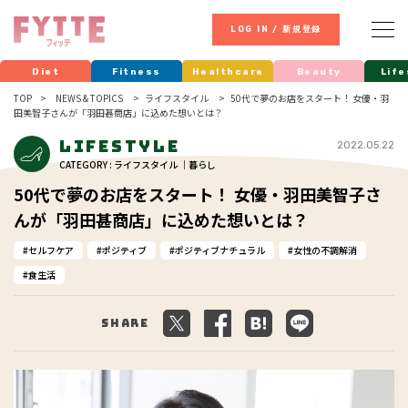
LOG IN / 新規登録
Diet
Fitness
Healthcare
Beauty
Life
TOP
NEWS & TOPICS
ライフスタイル
50代で夢のお店をスタート！ 女優・羽
田美智子さんが「羽田甚商店」に込めた想いとは？
Lifestyle
2022.05.22
CATEGORY : ライフスタイル ｜暮らし
50代で夢のお店をスタート！ 女優・羽田美智子さ
んが「羽田甚商店」に込めた想いとは？
セルフケア
ポジティブ
ポジティブナチュラル
女性の不調解消
食生活
Share