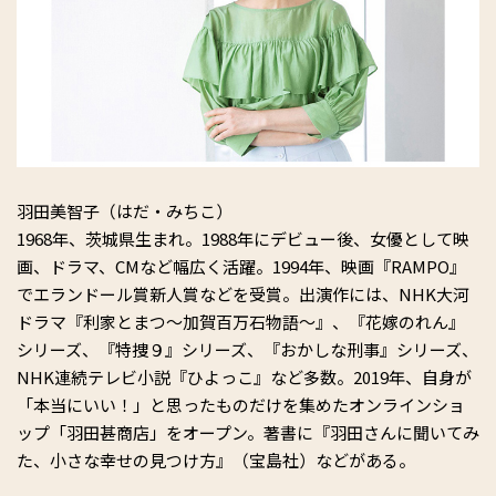
羽田美智子（はだ・みちこ）
1968年、茨城県生まれ。1988年にデビュー後、女優として映
画、ドラマ、CMなど幅広く活躍。1994年、映画『RAMPO』
でエランドール賞新人賞などを受賞。出演作には、NHK大河
ドラマ『利家とまつ～加賀百万石物語～』、『花嫁のれん』
シリーズ、『特捜９』シリーズ、『おかしな刑事』シリーズ、
NHK連続テレビ小説『ひよっこ』など多数。2019年、自身が
「本当にいい！」と思ったものだけを集めたオンラインショ
ップ「羽田甚商店」をオープン。著書に『羽田さんに聞いてみ
た、小さな幸せの見つけ方』（宝島社）などがある。