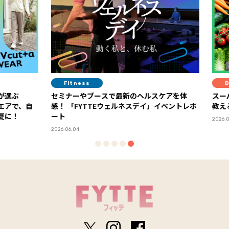
Fitness
Diet
選ぶ
セミナーやブースで最新のヘルスケアを体
スーパ
アで、自
感！ 「FYTTEウェルネスデイ」イベントレポ
教える
に！
ート
2026.06.19
2026.06.04