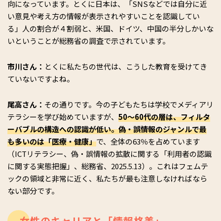
向になっています。とくに日本は、「SNSなどでは自分に近
い意見や考え方の情報が表示されやすいことを認識してい
る」人の割合が４割弱と、米国、ドイツ、中国の半分しかいな
いということが総務省の調査で示されています。
市川さん：
とくに私たちの世代は、こうした教育を受けてき
ていないですよね。
尾高さん：
その通りです。今の子どもたちは学校でメディアリ
テラシーを学び始めていますが、
50～60代の層は、フィルタ
ーバブルの構造への認識が低い。偽・誤情報のジャンルで最
も多いのは「医療・健康」
で、全体の63％を占めています
（ICTリテラシー、偽・誤情報の拡散に関する「利用者の認識
に関する実態把握」、総務省、2025.5.13）。これはフェムテ
ックの領域と非常に近く、私たちが最も注意しなければなら
ない部分です。
女性のキャリアと「情報格差」