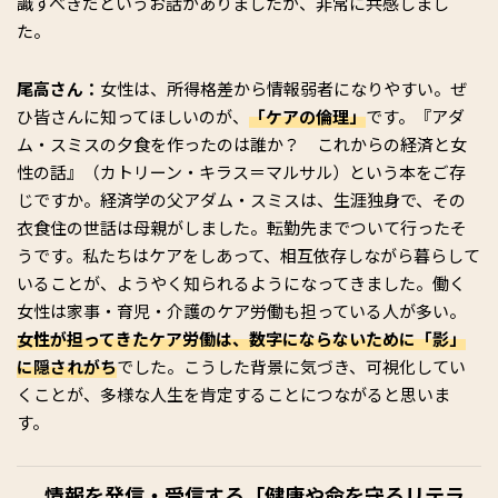
識すべきだというお話がありましたが、非常に共感しまし
た。
尾高さん：
女性は、所得格差から情報弱者になりやすい。ぜ
ひ皆さんに知ってほしいのが、
「ケアの倫理」
です。『アダ
ム・スミスの夕食を作ったのは誰か？ これからの経済と女
性の話』（カトリーン・キラス＝マルサル）という本をご存
じですか。経済学の父アダム・スミスは、生涯独身で、その
衣食住の世話は母親がしました。転勤先までついて行ったそ
うです。私たちはケアをしあって、相互依存しながら暮らして
いることが、ようやく知られるようになってきました。働く
女性は家事・育児・介護のケア労働も担っている人が多い。
女性が担ってきたケア労働は、数字にならないために「影」
に隠されがち
でした。こうした背景に気づき、可視化してい
くことが、多様な人生を肯定することにつながると思いま
す。
情報を発信・受信する「健康や命を守るリテラ