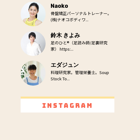
Naoko
骨盤矯正パーソナルトレーナー。
(株)ナオコボディワ...
鈴木 きよみ
足のひと®（足読み師/足裏研究
家） https:...
エダジュン
料理研究家。管理栄養士。Soup
Stock To...
Instagram