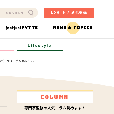
LOG IN / 新規登録
FYTTE
NEWS & TOPICS
y
Lifestyle
生まれ）百合・漢方女神占い
Column
専門家監修の人気コラム読めます！