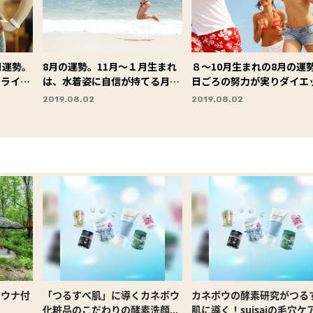
月運勢。
8月の運勢。11月〜１月生まれ
８〜10月生まれの8月の運
トライ！
は、水着姿に自信が持てる月。
日ごろの努力が実りダイエ
３」
赤いサンゴを身に着けて！
に成功！デートや集まりに
2019.08.02
2019.08.02
して
サウナ付
「つるすべ肌」に導くカネボウ
カネボウの酵素研究がつる
化粧品のこだわりの酵素洗顔と
肌に導く！suisaiの毛穴ケ