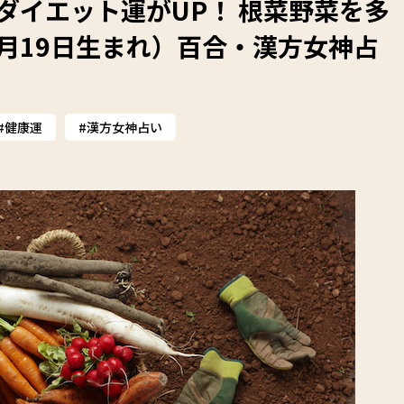
はダイエット運がUP！ 根菜野菜を多
0月19日生まれ）百合・漢方女神占
健康運
漢方女神占い