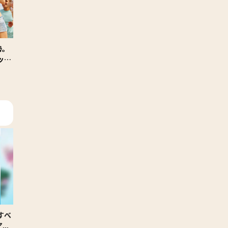
勢。
ット
参加
すべ
ア・