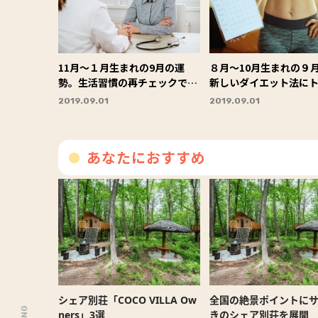
11月〜１月生まれの9月の運
８月〜10月生まれの９
勢。生活習慣の再チェックで健
新しいダイエット法に
康増進＆女性力もアップ！
ラッキーナンバーは「
2019.09.01
2019.09.01
あなたにおすすめ
シェア別荘「COCO VILLA Ow
全国の絶景ポイントに
ners」3選
きのシェア別荘を展開