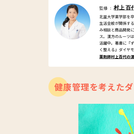
村上 百
監修 ：
北里大学薬学部を
生活全般が関係する
み相談と商品開発
ス。漢方のルーツ
活躍中。著書に『
く整える』ダイヤ
薬剤師村上百代の
健康管理を考えたダ