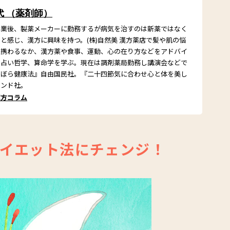
代 （薬剤師）
卒業後、製薬メーカーに勤務するが病気を治すのは新薬ではなく
と感じ、漢方に興味を持つ。(株)自然美 漢方薬店で髪や肌の悩
に携わるなか、漢方薬や食事、運動、心の在り方などをアドバイ
は占い哲学、算命学を学ぶ。現在は調剤薬局勤務し講演会などで
ずぼら健康法』自由国民社。『二十四節気に合わせ心と体を美し
モンド社。
漢方コラム
イエット法にチェンジ！