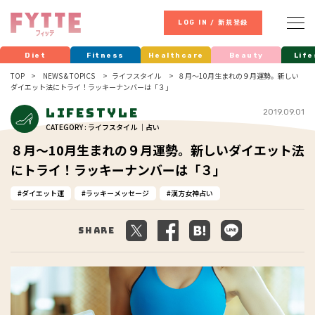
LOG IN / 新規登録
Diet
Fitness
Healthcare
Beauty
Life
TOP
NEWS & TOPICS
ライフスタイル
８月〜10月生まれの９月運勢。新しい
ダイエット法にトライ！ラッキーナンバーは「３」
Lifestyle
2019.09.01
CATEGORY : ライフスタイル ｜占い
８月〜10月生まれの９月運勢。新しいダイエット法
にトライ！ラッキーナンバーは「３」
ダイエット運
ラッキーメッセージ
漢方女神占い
Share