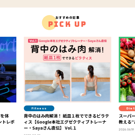
おすすめの記事
PICK UP
Fitness
Diet
背中のはみ肉解消！ 紙皿１枚でできるピラテ
スーパーの棚
ィス【Google本社エグゼクティブトレーナ
教える“おい
ー・Sayaさん直伝】 Vol.１
2026.06.19