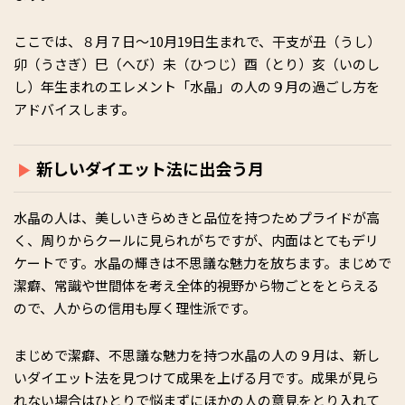
ここでは、８月７日〜10月19日生まれで、干支が丑（うし）
卯（うさぎ）巳（へび）未（ひつじ）酉（とり）亥（いのし
し）年生まれのエレメント「水晶」の人の９月の過ごし方を
アドバイスします。
新しいダイエット法に出会う月
水晶の人は、美しいきらめきと品位を持つためプライドが高
く、周りからクールに見られがちですが、内面はとてもデリ
ケートです。水晶の輝きは不思議な魅力を放ちます。まじめで
潔癖、常識や世間体を考え全体的視野から物ごとをとらえる
ので、人からの信用も厚く理性派です。
まじめで潔癖、不思議な魅力を持つ水晶の人の９月は、新し
いダイエット法を見つけて成果を上げる月です。成果が見ら
れない場合はひとりで悩まずにほかの人の意見をとり入れて