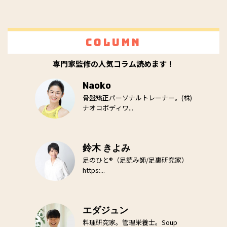
Column
専門家監修の人気コラム読めます！
Naoko
骨盤矯正パーソナルトレーナー。(株)
ナオコボディワ...
鈴木 きよみ
足のひと®（足読み師/足裏研究家）
https:...
エダジュン
料理研究家。管理栄養士。Soup