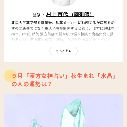
村上 百代 （薬剤師）
監修 ：
北里大学薬学部を卒業後、製薬メーカーに勤務するが病気を治
すのは新薬ではなく生活全般が関係すると感じ、漢方に興味を
持つ。(株)自然美 漢方薬店で髪や肌の悩み相談と商品開発に携
わるなか、漢方薬や食事、運動、心の在り方などをアドバイ
ス。漢方のルーツは占い哲学、算命学を学ぶ。現在は調剤薬局
勤務し講演会などで活躍中。著書に『ずぼら健康法』自由国民
もっと見る
社。『二十四節気に合わせ心と体を美しく整える』ダイヤモン
ド社。
薬剤師村上百代の漢方コラム
９月「漢方女神占い」秋生まれ「水晶」
の人の運勢は？