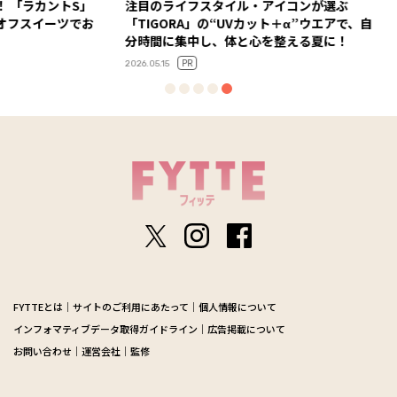
ントS」
注目のライフスタイル・アイコンが選ぶ
迷い、
ーツでお
「TIGORA」の“UVカット＋α”ウエアで、自
語る「5
分時間に集中し、体と心を整える夏に！
2025.11.14
PR
2026.05.15
FYTTEとは
サイトのご利用にあたって
個人情報について
インフォマティブデータ取得ガイドライン
広告掲載について
お問い合わせ
運営会社
監修