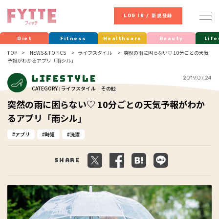
LOG IN / 新規登録
Diet
Fitness
Healthcare
Beauty
Life
TOP
NEWS & TOPICS
ライフスタイル
突然の雨に困らない♡ 10分ごとの天気
予報がわかるアプリ「雨シル」
Lifestyle
2019.07.24
CATEGORY : ライフスタイル ｜その他
突然の雨に困らない♡ 10分ごとの天気予報がわか
るアプリ「雨シル」
アプリ
時短
洗濯
Share