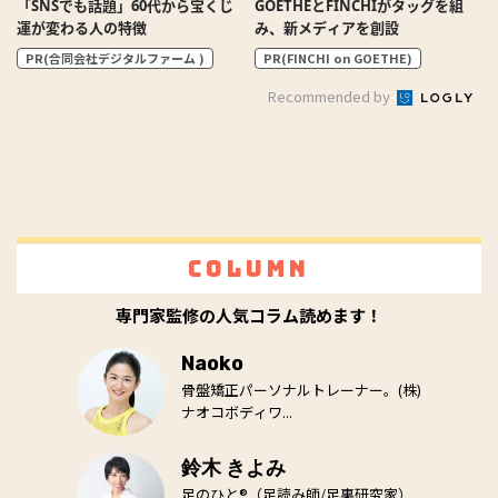
「SNSでも話題」60代から宝くじ
GOETHEとFINCHIがタッグを組
運が変わる人の特徴
み、新メディアを創設
PR(合同会社デジタルファーム )
PR(FINCHI on GOETHE)
Recommended by
Column
専門家監修の人気コラム読めます！
Naoko
骨盤矯正パーソナルトレーナー。(株)
ナオコボディワ...
鈴木 きよみ
足のひと®（足読み師/足裏研究家）