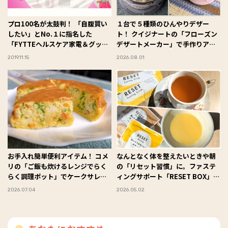
プロ100名が太鼓判！ 「自腹買い
１台で５種類のひんやりデザー
したい」とNo.１に指名した
ト！ クイジナートの「フローズン
「FYTTEヘルスケア家電＆グッズ
デザートメーカー」で手作りアイ
大賞」を大発表！
スを楽しんでみた #Omezaトーク
2019.11.15
2026.08.01
お手入れ簡単便利アイテム！ コメ
なんとなく体を整えたいときや朝
リの「ご飯も炊けるレンジでらく
の「リセット習慣」に。ファステ
らく調理ポット」でケークサレを
ィングサポート「RESET BOX」を
作ってみた #Omezaトーク
試してみた #Omezaトーク
2026.07.04
2026.05.02