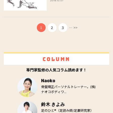
2018.10.07
...
1
2
3
>>
Column
専門家監修の人気コラム読めます！
Naoko
骨盤矯正パーソナルトレーナー。(株)
ナオコボディワ...
鈴木 きよみ
足のひと®（足読み師/足裏研究家）