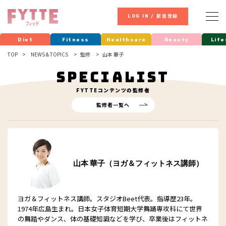
LOG IN / 新規登録
Diet
Fitness
Healthcare
Beauty
Life
TOP
NEWS & TOPICS
監修
山本 華子
SPECIALIST
FYTTE
コンテンツの監修者
監修者一覧へ
山本 華子（ヨガ＆フィットネス講師）
ヨガ＆フィットネス講師。スタジオBeet代表。指導歴23年。
1974年広島生まれ。日本女子体育短期大学舞踊専攻科にて世界
の舞踏やダンス、体の基礎知識などを学び、卒業後はフィットネ