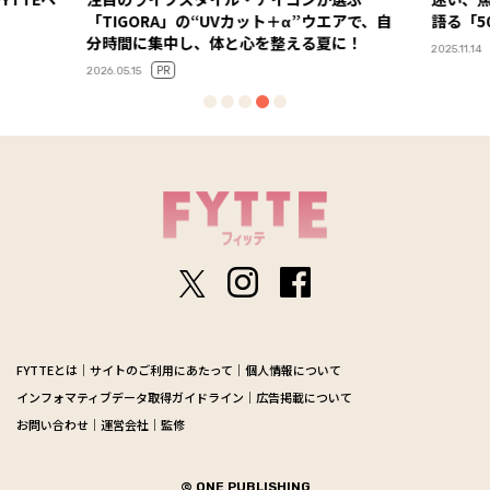
「TIGORA」の“UVカット＋α”ウエアで、自
語る「5
分時間に集中し、体と心を整える夏に！
2025.11.14
PR
2026.05.15
FYTTEとは
サイトのご利用にあたって
個人情報について
インフォマティブデータ取得ガイドライン
広告掲載について
お問い合わせ
運営会社
監修
© ONE PUBLISHING