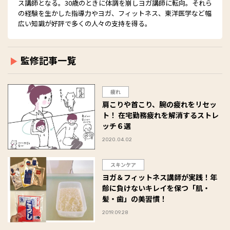
ス講師となる。30歳のときに体調を崩しヨガ講師に転向。それら
の経験を生かした指導力やヨガ、フィットネス、東洋医学など幅
広い知識が好評で多くの人々の支持を得る。
監修記事一覧
疲れ
肩こりや首こり、腕の疲れをリセッ
ト！ 在宅勤務疲れを解消するストレ
ッチ６選
2020.04.02
スキンケア
ヨガ＆フィットネス講師が実践！年
齢に負けないキレイを保つ「肌・
髪・歯」の美習慣！
2019.09.28