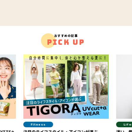
おすすめの記事
PICK UP
Fitness
Life
YTTEヘ
注目のライフスタイル・アイコンが選ぶ
迷い、