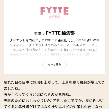
FYTTE 編集部
監修 ：
ダイエット専門誌として1989年に雑誌創刊し、2016年よりWEB
メディアに。ダイエットはもちろんのこと、ヘルスケア、ビュ
ーティなど体の内側からも外側からも美しくかつ健康でいるた
めの体づくりのノウハウを、専門家への取材とともに紹
介。“もっと、ずっと、ヘルシーな私”のキャッチフレーズとと
もに、編集部員も自らさまざまなヘルシーネタを日々お試し
もっと見る
中！
晴れた日の日中は気温も上がって、上着を脱ぐ機会が増えてき
ましたね。
暖かくなってくると気になるのが紫外線。
美肌のためにもしっかりUVケアをしたいですが、夏に近づい
てくると紫外線だけではなく汗やニオイの対策も必要になっ