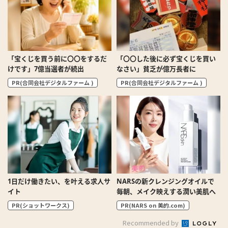
「宝くじを買う前に〇〇をするだ
「〇〇した後に必ず宝くじを買い
けです」7億当選者が続出
なさい」貧乏が億万長者に
PR(合同会社デジタルファーム )
PR(合同会社デジタルファーム )
1日だけ働きたい、を叶える求人サ
NARSの新クレンジングオイルで
イト
毎朝、メイク映えする潤い美肌へ
PR(ショットワークス)
PR(NARS on 美的.com)
Recommended by