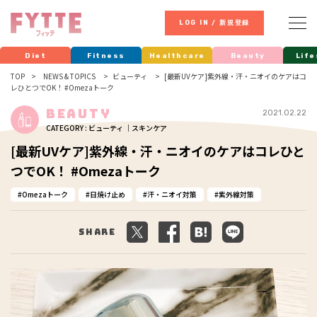
LOG IN / 新規登録
Diet
Fitness
Healthcare
Beauty
Life
TOP
NEWS & TOPICS
ビューティ
[最新UVケア]紫外線・汗・ニオイのケアはコ
レひとつでOK！ #Omezaトーク
Beauty
2021.02.22
CATEGORY : ビューティ ｜スキンケア
[最新UVケア]紫外線・汗・ニオイのケアはコレひと
つでOK！ #Omezaトーク
Omezaトーク
日焼け止め
汗・ニオイ対策
紫外線対策
Share