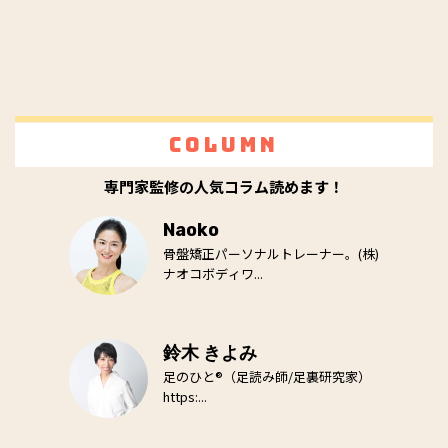
Column
専門家監修の人気コラム読めます！
Naoko
骨盤矯正パーソナルトレーナー。(株)
ナオコボディワ...
鈴木 きよみ
足のひと®（足読み師/足裏研究家）
https:...