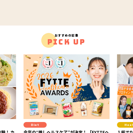
おすすめの記事
PICK UP
Diet
Hea
験！ カ
今年の“推しヘルスケア”が決定！ 「FYTTEヘ
１杯で