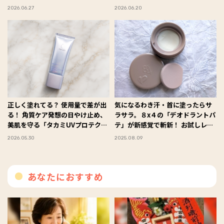
#Omezaトーク
#Omezaトーク
2026.06.27
2026.06.20
正しく塗れてる？ 使用量で差が出
気になるわき汗・首に塗ったらサ
る！ 角質ケア発想の日やけ止め、
ラサラ。８x４の「デオドラントパ
美肌を守る「タカミUVプロテクシ
テ」が新感覚で斬新！ お試しレポ
ョン」 #Omezaトーク
#Omezaトーク
2026.05.30
2025.08.09
あなたにおすすめ