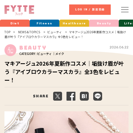
LOG IN / 新規登録
Diet
Fitness
Healthcare
Beauty
Life
TOP
NEWS & TOPICS
ビューティ
マキアージュ2026年夏新作コスメ｜垢抜け
眉が叶う『アイブロウカラーマスカラ』全3色をレビュー！
Beauty
2026.06.22
CATEGORY : ビューティ ｜メイク
マキアージュ2026年夏新作コスメ｜垢抜け眉が叶
う『アイブロウカラーマスカラ』全3色をレビュ
ー！
Share