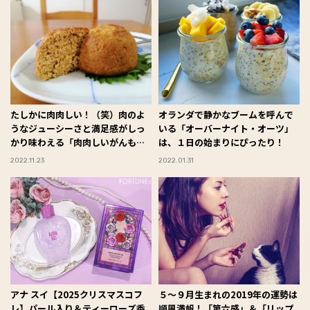
たしかに肉肉しい！（笑）肉のよ
オランダで静かなブームを呼んで
うなジューシーさと満足感がしっ
いる「オーバーナイト・オーツ」
かり味わえる「肉肉しいがんも」
は、１日の始まりにぴったり！
#Omezaトーク
2022.11.23
2022.01.31
アナ スイ【2025クリスマスコフ
５〜９月生まれの2019年の運勢は
レ】パール入り＆ティーローズ香
順風満帆！「第六感」＆「リップ