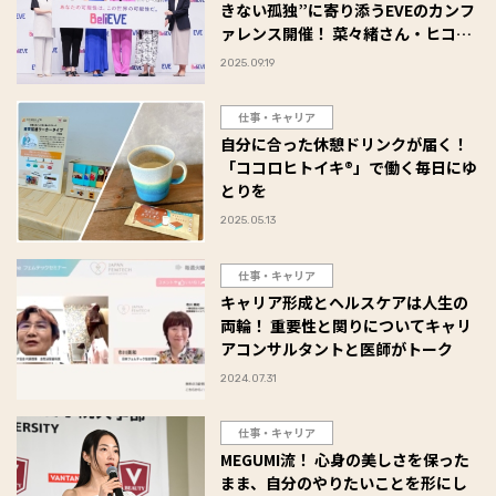
きない孤独”に寄り添うEVEのカンフ
ァレンス開催！ 菜々緒さん・ヒコロ
ヒーさんも登壇
2025.09.19
仕事・キャリア
自分に合った休憩ドリンクが届く！
「ココロヒトイキ®」で働く毎日にゆ
とりを
2025.05.13
仕事・キャリア
キャリア形成とヘルスケアは人生の
両輪！ 重要性と関りについてキャリ
アコンサルタントと医師がトーク
2024.07.31
仕事・キャリア
MEGUMI流！ 心身の美しさを保った
まま、自分のやりたいことを形にし