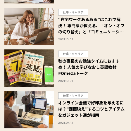
仕事・キャリア
“在宅ワークあるある”はこれで解
決！ 専門家が教える、「オン・オフ
の切り替え」と「コミュニケーショ
ン術」
2021.10.07
仕事・キャリア
秋の夜長のお勉強タイムにおすす
め！ 人気の学びなおし英語教材
#Omezaトーク
2021.10.01
仕事・キャリア
オンライン会議で好印象を与えるに
は？“画面映え”するコツとアイテム
をガジェット通が指南
2021.04.14