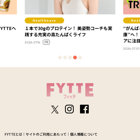
Healthcare
Hea
YTTEヘ
１本で30gのプロテイン！ 美姿勢コーチも実
“がんば
践する充実の高たんぱくライフ
康”へ！
アに注
PR
2026.07.16
2026.07.01
FYTTEとは
サイトのご利用にあたって
個人情報について