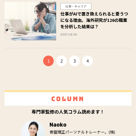
仕事・キャリア
仕事がAIで置き換えられると憂うつ
になる理由。海外研究が126の職業
を分析した結果は？
2021.04.06
1
2
3
4
Column
専門家監修の人気コラム読めます！
Naoko
骨盤矯正パーソナルトレーナー。(株)