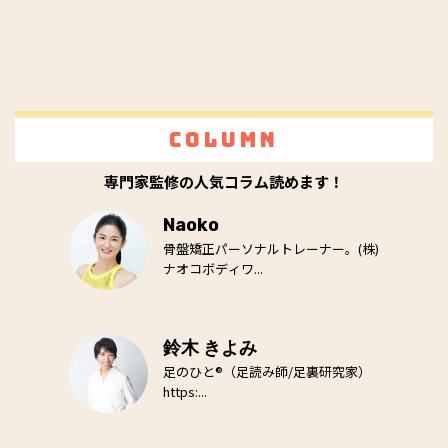
Column
専門家監修の人気コラム読めます！
Naoko
骨盤矯正パーソナルトレーナー。(株)
ナオコボディワ...
鈴木 きよみ
足のひと®（足読み師/足裏研究家）
https:...