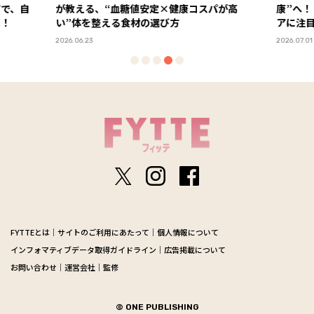
値安定×健康コスパが高
康”へ！ 2026年下半期は運動・休養
材の選び方
アに注目
2026.07.01
FYTTEとは
サイトのご利用にあたって
個人情報について
インフォマティブデータ取得ガイドライン
広告掲載について
お問い合わせ
運営会社
監修
© ONE PUBLISHING