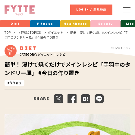
LOG IN / 新規登録
Diet
Fitness
Healthcare
Beauty
Life
TOP
NEWS & TOPICS
ダイエット
簡単！ 浸けて焼くだけでメインレシピ「手
羽中のタンドリー風」 #今日の作り置き
Diet
2020.05.22
CATEGORY : ダイエット ｜レシピ
簡単！ 浸けて焼くだけでメインレシピ「手羽中のタ
ンドリー風」 #今日の作り置き
作り置き
Share