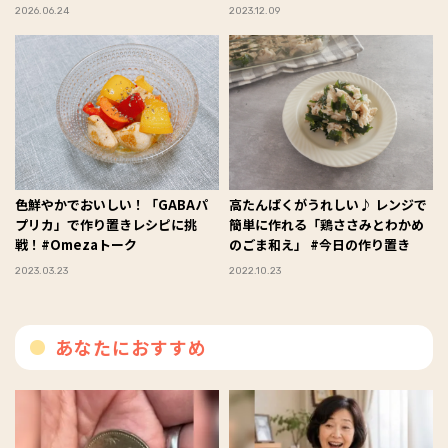
恵さんの美と元気の秘訣・第2回】
2026.06.24
2023.12.09
色鮮やかでおいしい！「GABAパ
高たんぱくがうれしい♪ レンジで
プリカ」で作り置きレシピに挑
簡単に作れる「鶏ささみとわかめ
戦！#Omezaトーク
のごま和え」 #今日の作り置き
2023.03.23
2022.10.23
あなたにおすすめ