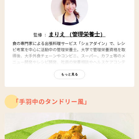
まりえ （管理栄養士）
監修 ：
食の専門家による出張料理サービス「シェアダイン」で、レシ
ピ考案を中心に活動中の管理栄養士。大学で管理栄養資格を取
得後、大手外食チェーンやコンビニ、スーパー、カフェ等のメ
ニュー開発やレシピ開発、社員の栄養相談やヘルスケアコンテ
ンツ記事の執筆など、幅広く食に関する仕事に従事。特別な道
具は使わず、フライパンひとつで短時間でできる料理が評判。
もっと見る
「シェアダイン」
「手羽中のタンドリー風」