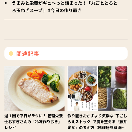
うまみと栄養がギュ〜っと詰まった！「丸ごととろと
ろ玉ねぎスープ」 #今日の作り置き
関連記事
週１回で平日がラクに！ 管理栄養
作り置きおかずより気楽な“下ごし
士おすぎさんの「冷凍作りおき」
らえストック”で腸を整える「藤井
レシピ
定食」の考え方【料理研究家 藤井