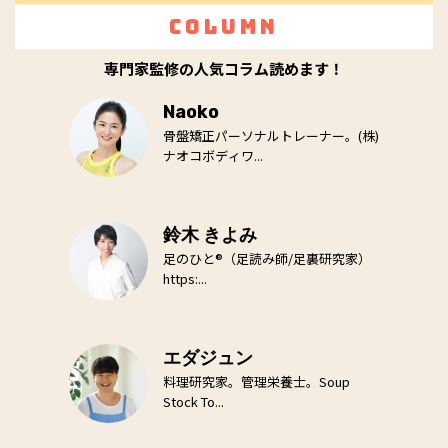
Column
専門家監修の人気コラム読めます！
Naoko
骨盤矯正パーソナルトレーナー。(株)
ナオコボディワ...
鈴木 きよみ
足のひと®（足読み師/足裏研究家）
https:...
エダジュン
料理研究家。管理栄養士。Soup
Stock To...