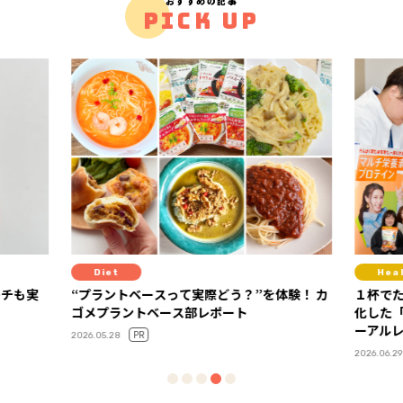
おすすめの記事
PICK UP
Healthcare
Die
験！ カ
１杯でたんぱく質も栄養素も！ 読者の声で進
スーパ
化した「ディアナチュラアクティブ」リニュ
教える
ーアルレポート
2026.06.19
PR
2026.06.29