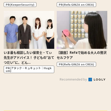
PR(KeeperSecurity)
PR(ReFa GINZA on CREA)
いま最も相談したい保育士・てぃ
【銀座】ReFaで始める大人の贅沢
先生がアドバイス！ 子どもの“おて
セルフケア
つだい”に、どん...
PR(ReFa GINZA on CREA)
PR(アタック・キュキュット｜Hugk
um)
Recommended by