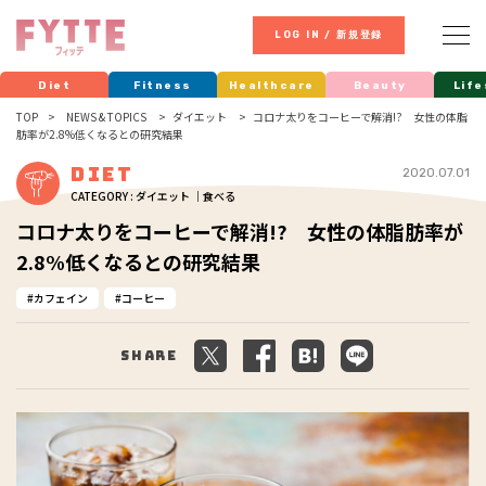
LOG IN / 新規登録
Diet
Fitness
Healthcare
Beauty
Life
TOP
NEWS & TOPICS
ダイエット
コロナ太りをコーヒーで解消!? 女性の体脂
肪率が2.8%低くなるとの研究結果
Diet
2020.07.01
CATEGORY : ダイエット ｜食べる
コロナ太りをコーヒーで解消!? 女性の体脂肪率が
2.8%低くなるとの研究結果
カフェイン
コーヒー
Share