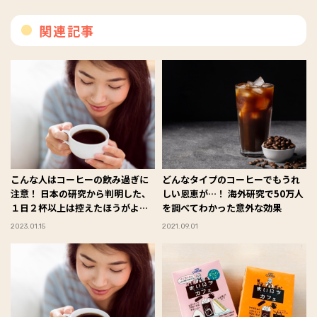
関連記事
こんな人はコーヒーの飲み過ぎに
どんなタイプのコーヒーでもうれ
注意！ 日本の研究から判明した、
しい恩恵が…！ 海外研究で50万人
１日２杯以上は控えたほうがよい
を調べてわかった意外な効果
人の「条件」
2023.01.15
2021.09.01