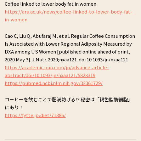
Coffee linked to lower body fat in women
https://aru.ac.uk/news/coffee-linked-to-lower-body-fat-
in-women
Cao C, Liu Q, Abufaraj M, et al. Regular Coffee Consumption
Is Associated with Lower Regional Adiposity Measured by
DXA among US Women [published online ahead of print,
2020 May 3]. J Nutr. 2020;nxaa121. doi:10.1093/jn/nxaa121
https://academic.oup.com/jn/advance-article-
abstract/doi/10.1093/jn/nxaa121/5828319
https://pubmed.ncbi.nlm.nih.gov/32361729/
コーヒーを飲むことで肥満防げる!? 秘密は「褐色脂肪細胞」
にあり！
https://fytte.jp/diet/71886/