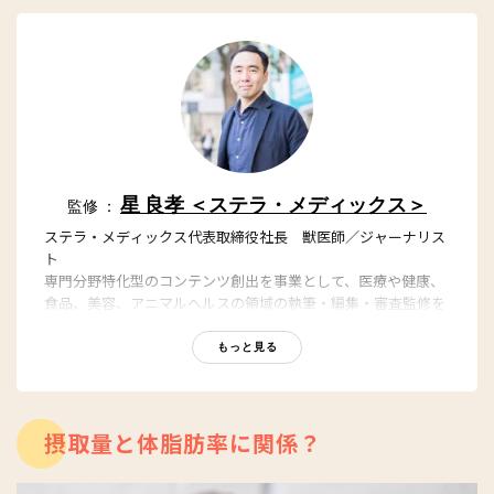
星 良孝 ＜ステラ・メディックス＞
監修 ：
ステラ・メディックス代表取締役社長 獣医師／ジャーナリス
ト
専門分野特化型のコンテンツ創出を事業として、医療や健康、
食品、美容、アニマルヘルスの領域の執筆・編集・審査監修を
担っている。東京大学農学部獣医学課程を卒業後、日本経済新
聞社グループの日経BP社において「日経メディカル」「日経バ
もっと見る
イオテク」「日経ビジネス」の編集者、記者を務めた後、医療
ポータルサイト最大手のエムスリーなどを経て、2017年に会社
設立。YouTubeステラチャンネルでもヘルスケアの話題を発
信。
摂取量と体脂肪率に関係？
YouTube：
https://youtube.com/@stellach