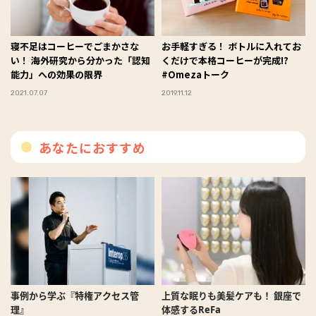
寝不足はコーヒーでごまかさな
お手軽すぎる！ ボトルに入れてお
い！ 海外研究から分かった「認知
くだけで本格コーヒーが完成!?
能力」への効果の限界
#Omezaトーク
2021.07.07
2019.11.12
あなたにおすすめ
事例から学ぶ『特権アクセス管
上質な眠りも美髪ケアも！ 銀座で
理』
体感するReFa