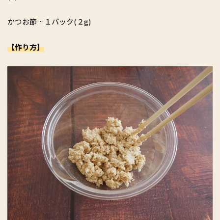
かつお節…１パック(２g)
【作り方】