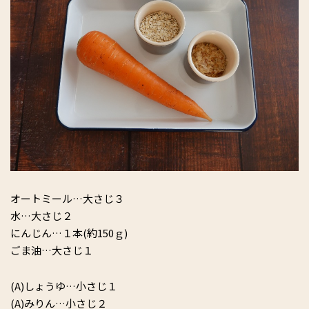
オートミール…大さじ３
水…大さじ２
にんじん…１本(約150ｇ)
ごま油…大さじ１
(A)しょうゆ…小さじ１
(A)みりん…小さじ２