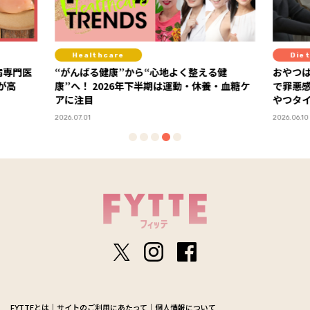
Diet
心地よく整える健
おやつはもうガマンしない！ 「ラカントS」
期は運動・休養・血糖ケ
で罪悪感ゼロの甘～い糖質オフスイーツでお
やつタイム
PR
2026.06.10
FYTTEとは
サイトのご利用にあたって
個人情報について