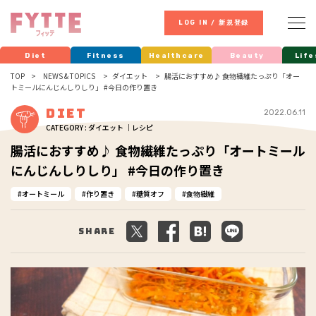
LOG IN / 新規登録
Diet
Fitness
Healthcare
Beauty
Life
TOP
NEWS & TOPICS
ダイエット
腸活におすすめ♪ 食物繊維たっぷり「オー
トミールにんじんしりしり」 #今日の作り置き
Diet
2022.06.11
CATEGORY : ダイエット ｜レシピ
腸活におすすめ♪ 食物繊維たっぷり「オートミール
にんじんしりしり」 #今日の作り置き
オートミール
作り置き
糖質オフ
食物繊維
Share