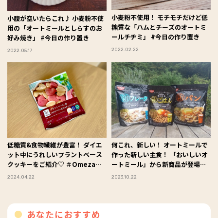
小麦粉不使用！ モチモチだけど低
小腹が空いたらこれ♪ 小麦粉不使
糖質な「ハムとチーズのオートミ
用の「オートミールとしらすのお
ールチヂミ」 #今日の作り置き
好み焼き」 #今日の作り置き
2022.02.22
2022.05.17
低糖質&食物繊維が豊富！ ダイエ
何これ、新しい！ オートミールで
ット中にうれしいプラントベース
作った新しい主食！ 「おいしいオ
クッキーをご紹介♡ ＃Omezaト
ートミール」から新商品が登場
ーク
#Omezaトーク
2024.04.22
2023.10.22
あなたにおすすめ