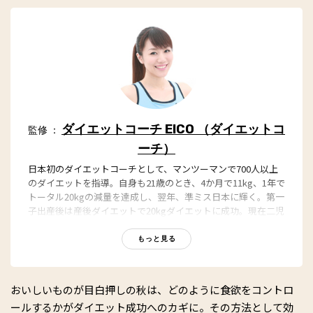
ダイエットコーチ EICO （ダイエットコ
監修 ：
ーチ）
日本初のダイエットコーチとして、マンツーマンで700人以上
のダイエットを指導。自身も21歳のとき、4か月で11kg、1年で
トータル20kgの減量を達成し、翌年、準ミス日本に輝く。第一
子出産後は産後ダイエットで20kgダイエットに成功。現在二児
の母となり、 産後ダイエット真っ最中。スタイルアップだけで
なく、体力を落とさずにパワフルになれるダイエットを研究
もっと見る
中！
リバウンド率ゼロをキャッチコピーに、徹底的なカウンセリン
グから、生活スタイル、運動経験、体質などを分析し、最短で
おいしいものが目白押しの秋は、どのように食欲をコントロ
最適なダイエット法をコーチング。特に下半身ヤセに定評があ
ールするかがダイエット成功へのカギに。その方法として効
る。