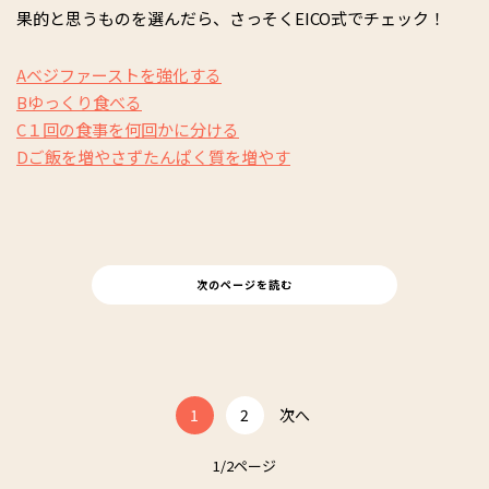
著書に『ズボラな人ほど成功する！ママ太り解消ダイエット』
果的と思うものを選んだら、さっそくEICO式でチェック！
『絶対リバウンドしない！朝・昼・夜のやせルール』『実
録"気づくだけ"ダイエット』『『どうしてもヤセられなかった
Aベジファーストを強化する
人たちが“おデブ習慣"に気づいたらみるみる10kgヤセました』
Bゆっくり食べる
『どうしてもヤセられなかった人たちが“おデブ習慣"に気づい
たらみるみる10kgヤセましたPREMIUM』『Diet Note』『ダイ
C１回の食事を何回かに分ける
エットコーチEICOの我慢しないヤセ習慣200』など累計65万部
Dご飯を増やさずたんぱく質を増やす
突破。
次のページを読む
1
2
次へ
1/2ページ