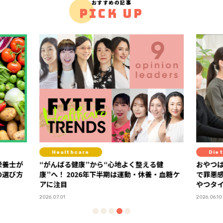
おすすめの記事
PICK UP
Diet
“心地よく整える健
おやつはもうガマンしない！ 「ラカントS
半期は運動・休養・血糖ケ
で罪悪感ゼロの甘～い糖質オフスイーツで
やつタイム
PR
2026.06.10