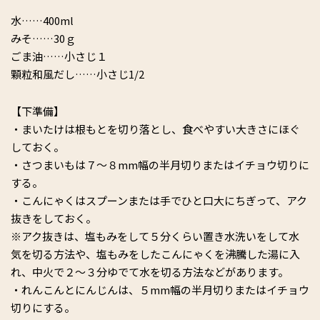
水……400ml
みそ……30ｇ
ごま油……小さじ１
顆粒和風だし……小さじ1/2
【下準備】
・まいたけは根もとを切り落とし、食べやすい大きさにほぐ
しておく。
・さつまいもは７～８mm幅の半月切りまたはイチョウ切りに
する。
・こんにゃくはスプーンまたは手でひと口大にちぎって、アク
抜きをしておく。
※アク抜きは、塩もみをして５分くらい置き水洗いをして水
気を切る方法や、塩もみをしたこんにゃくを沸騰した湯に入
れ、中火で２～３分ゆでて水を切る方法などがあります。
・れんこんとにんじんは、５mm幅の半月切りまたはイチョウ
切りにする。