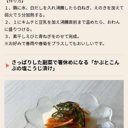
【作り方】
１、鍋に水、白だしを入れ沸騰したら白ねぎ、えのきを加えて
弱火で５分加熱する。
２、１にキムチと豆乳を加え沸騰直前まで温めたら、おわん
に盛りつける。
３、素干しえびと青ねぎをのせて完成。
※お好みで春雨や春菊をプラスしてもおいしいです。
さっぱりした副菜で箸休めになる「かぶとこん
ぶの塩こうじ漬け」