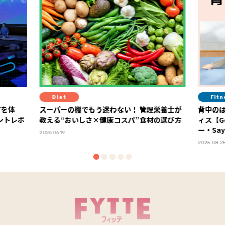
Diet
Fit
アを体
スーパーの棚でもう迷わない！ 管理栄養士が
背中の
教える“おいしさ×健康コスパ”食材の選び方
ィス【G
ー・Say
2026.06.19
2025.08.2