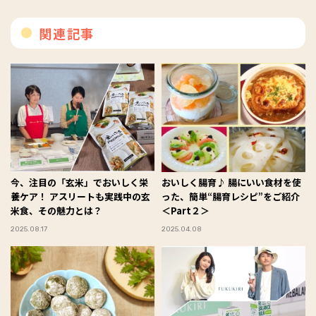
関連記事
今、注目の「玄米」でおいしく栄
おいしく腸育♪ 腸にいい食材を使
養ケア！ アスリートも実践中の玄
った、簡単“腸育レシピ”をご紹介
米食、その魅力とは？
＜Part２＞
2025.08.17
2025.04.08