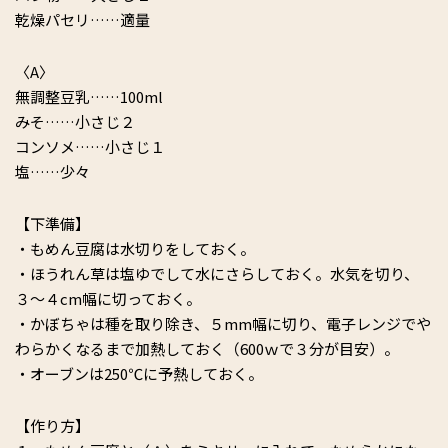
乾燥パセリ……適量
〈A〉
無調整豆乳……100ml
みそ……小さじ２
コンソメ……小さじ１
塩……少々
【下準備】
・もめん豆腐は水切りをしておく。
・ほうれん草は塩ゆでして水にさらしておく。水気を切り、
３～４cm幅に切っておく。
・かぼちゃは種を取り除き、５mm幅に切り、電子レンジでや
わらかくなるまで加熱しておく（600ｗで３分が目安）。
・オーブンは250℃に予熱しておく。
【作り方】