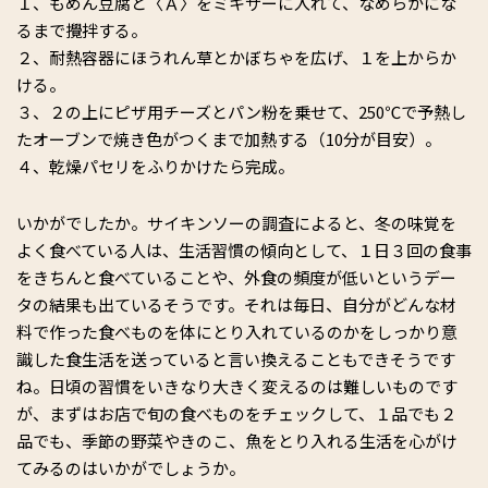
１、もめん豆腐と〈Ａ〉をミキサーに入れて、なめらかにな
るまで攪拌する。
２、耐熱容器にほうれん草とかぼちゃを広げ、１を上からか
ける。
３、２の上にピザ用チーズとパン粉を乗せて、250℃で予熱し
たオーブンで焼き色がつくまで加熱する（10分が目安）。
４、乾燥パセリをふりかけたら完成。
いかがでしたか。サイキンソーの調査によると、冬の味覚を
よく食べている人は、生活習慣の傾向として、１日３回の食事
をきちんと食べていることや、外食の頻度が低いというデー
タの結果も出ているそうです。それは毎日、自分がどんな材
料で作った食べものを体にとり入れているのかをしっかり意
識した食生活を送っていると言い換えることもできそうです
ね。日頃の習慣をいきなり大きく変えるのは難しいものです
が、まずはお店で旬の食べものをチェックして、１品でも２
品でも、季節の野菜やきのこ、魚をとり入れる生活を心がけ
てみるのはいかがでしょうか。