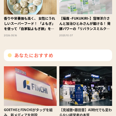
香りや栄養価も高く、 女性にうれ
【福霧 -FUKUKIRI-】窪塚洋介さ
しいスーパーフード！ 「よもぎ」
んと加治ひとみさんが届ける！ 発
を使って「自家製よもぎ餅」を作
酵パワーの「リバランスミルク」
ってみた #Omezaトーク
で始める手軽な腸活習慣♡
2026.05.16
2025.10.07
あなたにおすすめ
GOETHEとFINCHIがタッグを組
【見城徹×藤田晋】AI時代でも変わ
み、新メディアを創設
らない経営者の本質