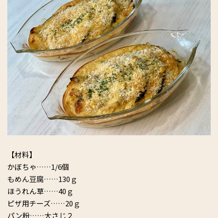
【材料】
かぼちゃ……1/6個
もめん豆腐……130ｇ
ほうれん草……40ｇ
ピザ用チーズ……20ｇ
パン粉……大さじ２