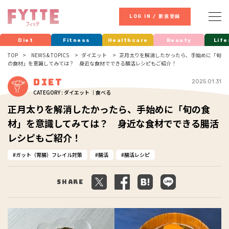
LOG IN / 新規登録
Diet
Fitness
Healthcare
Beauty
Life
TOP
NEWS & TOPICS
ダイエット
正月太りを解消したかったら、手始めに「旬
の食材」を意識してみては？ 身近な食材でできる腸活レシピもご紹介！
Diet
2025.01.31
CATEGORY : ダイエット ｜食べる
正月太りを解消したかったら、手始めに「旬の食
材」を意識してみては？ 身近な食材でできる腸活
レシピもご紹介！
ガット（胃腸）フレイル対策
腸活
腸活レシピ
Share