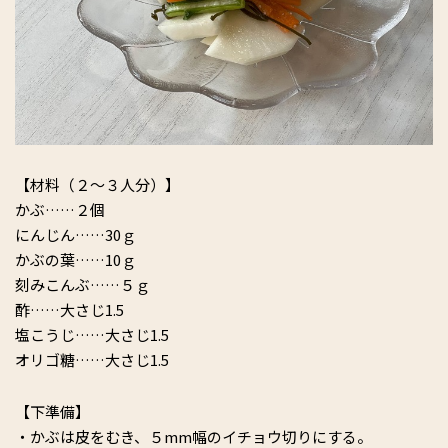
【材料（２～３人分）】
かぶ……２個
にんじん……30ｇ
かぶの葉……10ｇ
刻みこんぶ……５ｇ
酢……大さじ1.5
塩こうじ……大さじ1.5
オリゴ糖……大さじ1.5
【下準備】
・かぶは皮をむき、５mm幅のイチョウ切りにする。