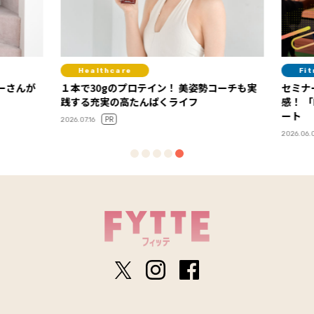
Healthcare
Fit
ーさんが
１本で30gのプロテイン！ 美姿勢コーチも実
セミナ
践する充実の高たんぱくライフ
感！ 「FYTTEウェルネスデイ」イベントレポ
ート
PR
2026.07.16
2026.06.0