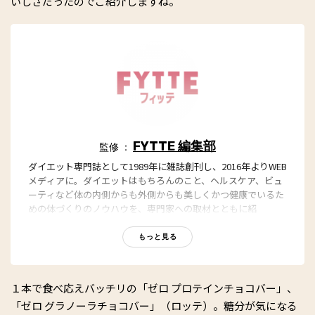
いしさだったのでご紹介しますね。
FYTTE 編集部
監修 ：
ダイエット専門誌として1989年に雑誌創刊し、2016年よりWEB
メディアに。ダイエットはもちろんのこと、ヘルスケア、ビュ
ーティなど体の内側からも外側からも美しくかつ健康でいるた
めの体づくりのノウハウを、専門家への取材とともに紹
介。“もっと、ずっと、ヘルシーな私”のキャッチフレーズとと
もに、編集部員も自らさまざまなヘルシーネタを日々お試し
もっと見る
中！
１本で食べ応えバッチリの「ゼロ プロテインチョコバー」、
「ゼロ グラノーラチョコバー」（ロッテ）。糖分が気になる