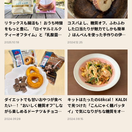
リラックスも腸活も！ おうち時間
コスパよし、糖質オフ、ふわふわ
をもっと豊に。「ロイヤルミルク
した口当たりが魅力でしかも簡単
ティーオフタイム」と「乳酸菌入
♪ はんぺんを使った手作りの伊達
り甘酒」で心と体を整える
巻 #Omezaトーク
2025.10.18
2024.12.25
#Omezaトーク
ダイエットでも甘いおやつが食べ
キットはたったの68kcal！ KALDI
たい…！ “おいしく糖質オフ”しな
で見つけた「こんにゃく麺パッタ
がら楽しめるドーナツ＆チョコレ
イ」で気になりがちな糖質をオフ
ートを発見！ #Omezaトーク
♪ #Omezaトーク
2024.09.28
2024.08.15