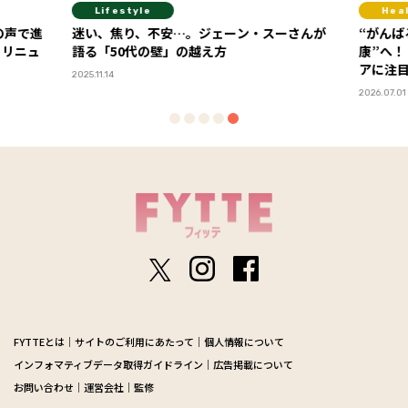
Lifestyle
Hea
の声で進
迷い、焦り、不安…。ジェーン・スーさんが
“がんば
」リニュ
語る「50代の壁」の越え方
康”へ！
アに注
2025.11.14
2026.07.01
FYTTEとは
サイトのご利用にあたって
個人情報について
インフォマティブデータ取得ガイドライン
広告掲載について
お問い合わせ
運営会社
監修