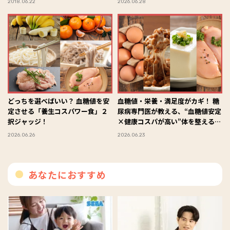
2018.06.22
2026.06.28
どっちを選べばいい？ 血糖値を安
血糖値・栄養・満足度がカギ！ 糖
定させる「養生コスパワー食」２
尿病専門医が教える、“血糖値安定
択ジャッジ！
×健康コスパが高い”体を整える食
材の選び方
2026.06.26
2026.06.23
あなたにおすすめ