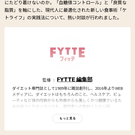
にたどり着けないのか。「血糖値コントロール」と「良質な
脂質」を軸にした、現代人に最適化された新しい食事術「ケ
トライフ」の実践法について、熱い対談が行われました。
FYTTE 編集部
監修 ：
ダイエット専門誌として1989年に雑誌創刊し、2016年よりWEB
メディアに。ダイエットはもちろんのこと、ヘルスケア、ビュ
ーティなど体の内側からも外側からも美しくかつ健康でいるた
めの体づくりのノウハウを、専門家への取材とともに紹
介。“もっと、ずっと、ヘルシーな私”のキャッチフレーズとと
もに、編集部員も自らさまざまなヘルシーネタを日々お試し
もっと見る
中！