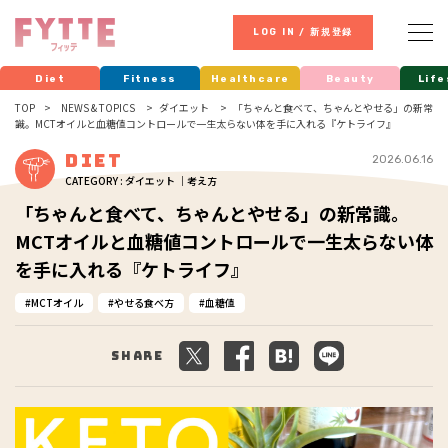
LOG IN / 新規登録
Diet
Fitness
Healthcare
Beauty
Life
TOP
NEWS & TOPICS
ダイエット
「ちゃんと食べて、ちゃんとやせる」の新常
識。MCTオイルと血糖値コントロールで一生太らない体を手に入れる『ケトライフ』
Diet
2026.06.16
CATEGORY : ダイエット ｜考え方
「ちゃんと食べて、ちゃんとやせる」の新常識。
MCTオイルと血糖値コントロールで一生太らない体
を手に入れる『ケトライフ』
MCTオイル
やせる食べ方
血糖値
Share