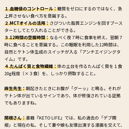
１.血糖値のコントロール：
糖質をゼロにするのではなく、急
上昇させない食べ方を意識する。
２.MCTオイルの活用：
さびついた脂質エンジンを回すブース
ターとしてとり入れることができる。
３.12時間の空腹時間：
なるべく夜７時に食事を終え、翌朝７
時に食べることを意識する。この睡眠を利用した12時間は、
自然とケトン体生成のスイッチが入る「アンチエイジングタ
イム」です。
４.たんぱく質と食物繊維：
体の土台を作るたんぱく質を１食
20g程度（×３食）を、しっかり摂取すること。
麻生先生：
朝起きたときにお腹が「グーッ」と鳴る。それが
ケトン体が出ているサインであり、体が修復されている証拠
でもありますね。
関根さん：
書籍『KETO LIFE』では、私の過去の「デブ関
根」と現在の私、そして妻や娘も友情出演する漫画を交えて、