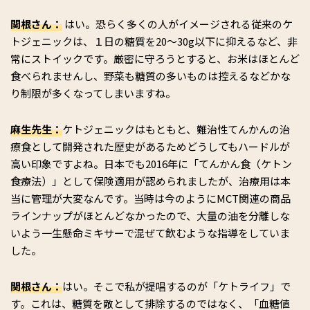
関根さん：
はい。恐らく多くの人がイメージされる従来のケ
トジェニックは、１日の糖質を20～30g以下に抑えるなど、非
常にストイックです。厳密に守ろうとすると、お米はほとんど
食べられませんし、野菜も糖質の多いものは控えるなどかな
り制限が多くなってしまいますね。
麻生先生：
ケトジェニックはもともと、難治性てんかんの治
療食として開発された歴史があるためどうしてもハードルが
高い印象ですよね。日本でも2016年に「てんかん食（ケトン
食療法）」として保険適用が認められましたが、治療用は本
当に管理が大変なんです。当時は今のようにMCT関連の商品
ラインナップがほとんどなかったので、大量の油を分離しな
いよう一生懸命ミキサーで混ぜて飲むような指導をしていま
した。
関根さん：
はい。そこで私が提唱するのが「ケトライフ」で
す。これは、糖質を敵として排除するのではなく、「血糖値