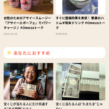
女性のためのアサイースムージー
すぐに整腸効果を実感！ 驚異のハ
「アサイーエポーフェ」でパワー
トムギ粉末ドリンク #Omezaトー
チャージ♪ #Omezaトーク
ク
2022.04.05
2019.09.12
あなたにおすすめ
宝くじが当たる人にだけ共通す
宝くじ当たる人は“たまたま”じゃ
る“ある特徴”とは？
ない