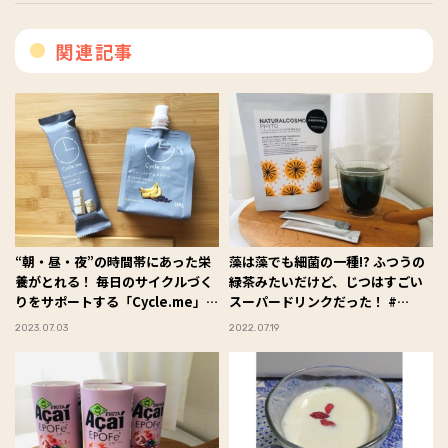
関連記事
“朝・昼・夜”の時間帯にあった栄
藻は藻でも細菌の一種!? ふつうの
養がとれる！ 毎日のサイクルづく
緑茶みたいだけど、じつはすごい
りをサポートする「Cycle.me」の
スーパードリンクだった！ #
商品をお試し #Omezaトーク
Omezaトーク
2023.07.03
2022.07.19