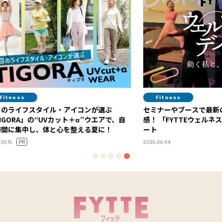
Fitness
Hea
選ぶ
セミナーやブースで最新のヘルスケアを体
１杯で
アで、自
感！ 「FYTTEウェルネスデイ」イベントレポ
化した
に！
ート
ーアル
2026.06.04
2026.06.29