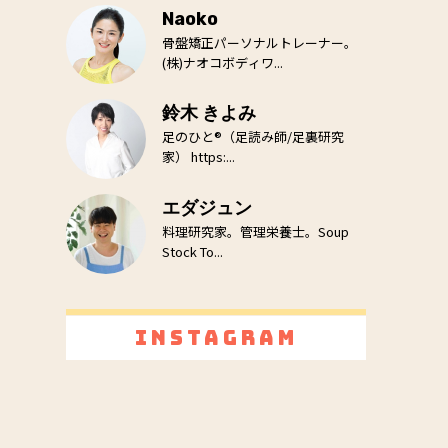
Naoko
骨盤矯正パーソナルトレーナー。
(株)ナオコボディワ...
鈴木 きよみ
足のひと®（足読み師/足裏研究
家） https:...
エダジュン
料理研究家。管理栄養士。Soup
Stock To...
Instagram