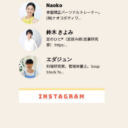
Naoko
骨盤矯正パーソナルトレーナー。
(株)ナオコボディワ...
鈴木 きよみ
足のひと®（足読み師/足裏研究
家） https:...
エダジュン
料理研究家。管理栄養士。Soup
Stock To...
Instagram