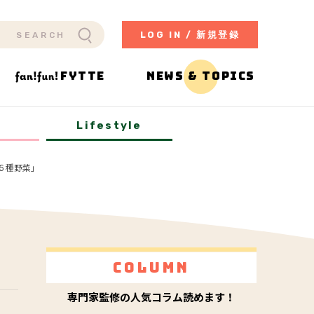
LOG IN / 新規登録
FYTTE
NEWS & TOPICS
y
Lifestyle
６種野菜」
Column
専門家監修の人気コラム読めます！