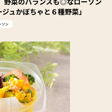
 野菜のバランスも◎なローソン
ージュかぼちゃと６種野菜」
ーソン