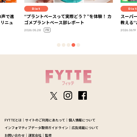
Diet
実際どう？”を体験！ カ
スーパーの棚でもう迷わない！ 管理栄養
部レポート
教える“おいしさ×健康コスパ”食材の選
2026.06.19
FYTTEとは
サイトのご利用にあたって
個人情報について
インフォマティブデータ取得ガイドライン
広告掲載について
お問い合わせ
運営会社
監修