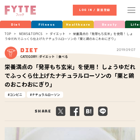
LOG IN / 新規登録
Diet
Fitness
Healthcare
Beauty
Life
TOP
NEWS & TOPICS
ダイエット
栄養満点の「発芽もち玄米」を使用！ しょ
うゆだれでふっくら仕上げたナチュラルローソンの「栗と鶏のおこわおにぎり」
Diet
2019.09.07
CATEGORY : ダイエット ｜食べる
栄養満点の「発芽もち玄米」を使用！ しょうゆだれ
でふっくら仕上げたナチュラルローソンの「栗と鶏
のおこわおにぎり」
コンビニ
ナチュラルローソン
Share