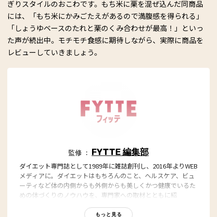
ぎりスタイルのおこわです。もち米に栗を混ぜ込んだ同商品
には、「もち米にかみごたえがあるので満腹感を得られる」
「しょうゆベースのたれと栗のくみ合わせが最高！」といっ
た声が続出中。モチモチ食感に期待しながら、実際に商品を
レビューしていきましょう。
FYTTE 編集部
監修 ：
ダイエット専門誌として1989年に雑誌創刊し、2016年よりWEB
メディアに。ダイエットはもちろんのこと、ヘルスケア、ビュ
ーティなど体の内側からも外側からも美しくかつ健康でいるた
めの体づくりのノウハウを、専門家への取材とともに紹
介。“もっと、ずっと、ヘルシーな私”のキャッチフレーズとと
もに、編集部員も自らさまざまなヘルシーネタを日々お試し
もっと見る