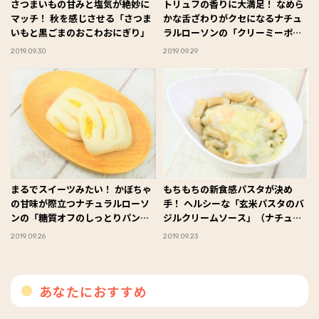
さつまいもの甘みと塩気が絶妙に
トリュフの香りに大満足！ なめら
マッチ！ 秋を感じさせる「さつま
かな舌ざわりがクセになるナチュ
いもと黒ごまのおこわおにぎり」
ラルローソンの「クリーミーポテ
ト トリュフ風味」
2019.09.30
2019.09.29
まるでスイーツみたい！ かぼちゃ
もちもちの新食感パスタが決め
の甘味が際立つナチュラルローソ
手！ ヘルシーな「玄米パスタのバ
ンの「糖質オフのしっとりパンか
ジルクリームソース」（ナチュラ
ぼちゃサラダ ２個入」
ルローソン）
2019.09.26
2019.09.23
あなたにおすすめ