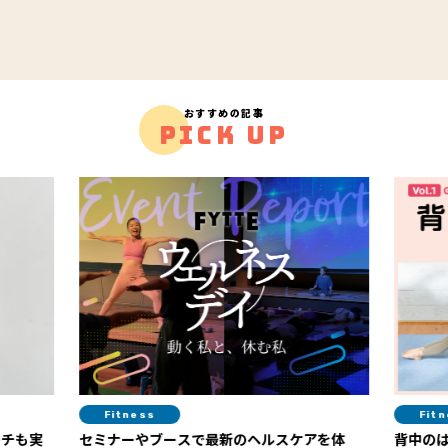
おすすめの記事
PICK UP
itness
Fitness
ナーやブースで最新のヘルスケアを体
背中のはみ肉解消！ 紙皿