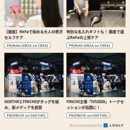
【銀座】ReFaで始める大人の贅沢
特別な名入れギフトも！ 銀座で選
セルフケア
ぶReFaの上質ケア
PR(ReFa GINZA on CREA)
PR(ReFa GINZA on CREA)
GOETHEとFINCHIがタッグを組
FINCHI主催「IVS2026」トークセ
み、新メディアを創設
ッションが話題に！
PR(FINCHI on GOETHE)
PR(FINCHI on GOETHE)
Recommended by