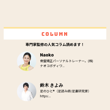
Column
専門家監修の人気コラム読めます！
Naoko
骨盤矯正パーソナルトレーナー。(株)
ナオコボディワ...
鈴木 きよみ
足のひと®（足読み師/足裏研究家）
https:...