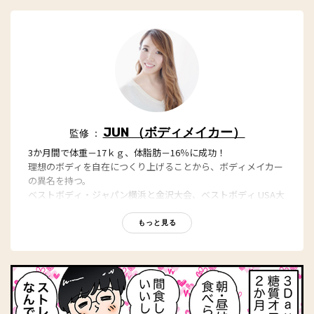
JUN （ボディメイカー）
監修 ：
3か月間で体重－17ｋｇ、体脂肪－16％に成功！
理想のボディを自在につくり上げることから、ボディメイカー
の異名を持つ。
ベストボディ・ジャパン横浜と金沢大会、ベストボディ USA大
会でグランプリに輝く。
"ごはんの量"を日替わりで変えるだけの簡単メソッド、「３
もっと見る
Days糖質オフダイエット」を提唱。
Instagramで紹介している、産後ダイエットのレシピが好評！
著書に『ダイエットに失敗してきた私がやせた 3Days糖質オフ
ダイエット』(学研)、「3ヵ月で-17kg 3日間糖質リセットレシ
ピ」（宝島社）、「3Days糖質オフダイエット ビジュアル
BOOK」（学研）がある。