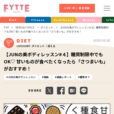
LOG IN / 新規登録
Diet
Fitness
Healthcare
Beauty
Life
TOP
NEWS & TOPICS
ダイエット
【JUNの美ボディレッスン#４】糖質制限中
でもOK♡ 甘いものが食べたくなったら「さつまいも」がおすすめ！
Diet
2020.02.20
CATEGORY : ダイエット ｜控える
【JUNの美ボディレッスン#４】糖質制限中でも
OK♡ 甘いものが食べたくなったら「さつまいも」
がおすすめ！
JUNの美ボディレッスン
漫画
漫画レポート
糖質オフ
Share