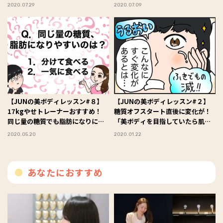
2020.07.29
2020.07.09
【JUNの美ボディレッスン#８】
【JUNの美ボディレッスン#２】
17kgやせトレーナーおすすめ！
糖質オフスタート直後に変化が！
同じ量の糖質でも脂肪になりにく
「美ボディを目指していたら肌も
い食べ方とは!?
キレイになった♡」
2020.05.20
2020.01.22
あなたにおすすめ