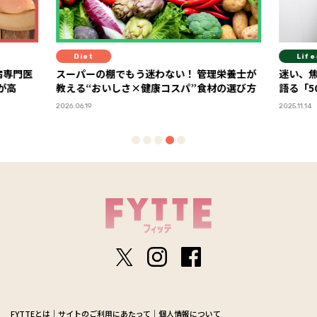
Lifestyle
D
管理栄養士が
迷い、焦り、不安…。ジェーン・スーさんが
“プ
食材の選び方
語る「50代の壁」の越え方
ゴメ
2025.11.14
2026.
FYTTEとは
サイトのご利用にあたって
個人情報について