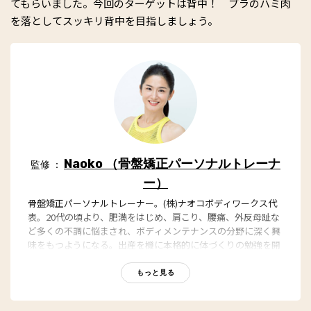
てもらいました。今回のターゲットは背中！ ブラのハミ肉
を落としてスッキリ背中を目指しましょう。
Naoko （骨盤矯正パーソナルトレーナ
監修 ：
ー）
骨盤矯正パーソナルトレーナー。(株)ナオコボディワークス代
表。20代の頃より、肥満をはじめ、肩こり、腰痛、外反母趾な
ど多くの不調に悩まされ、ボディメンテナンスの分野に深く興
味をもつようになる。出産を機に本格的に体づくりの勉強を開
始、ヨガ、ピラティス、整体、エステ手技などを学び、あらゆ
る知識と実績を組み合わせて独自のメソッドを開発。このメソ
もっと見る
ッドにより、自身も14kgの減量に成功、不調知らずの体を手に
入れる。このメソッドをまとめた
『１分おしり筋を伸ばすだけ