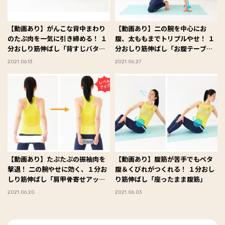
【動画あり】がんこな背中まわり
【動画あり】二の腕を中心にお
のたぷ肉を一気に引き締める！ １
腹、太ももまでトリプルやせ！ １
分おしり筋伸ばし「背すじバタフ
分おしり筋伸ばし「お腹テーブ
ライ」
ル」
2021.06.13
2021.06.27
【動画あり】たぷたぷの振袖肉を
【動画あり】腹筋が苦手でもペタ
撃退！ 二の腕やせに効く、１分お
腹＆くびれがつくれる！ １分おし
しり筋伸ばし「肩甲骨寄せアップ
り筋伸ばし「座ったまま腹筋」
ダウン」
2021.06.20
2021.06.03