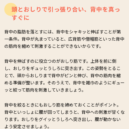
で劇的ペタ腹！』
（Gakken）は20万部超えの大ヒットに。新
頭とおしりで引っ張り合い、背中を真っ
著は『
体が硬くてもラクにできる！ １分おしり筋を伸ばすだけ
すぐに
で劇的くびれ・美脚！
』（同）、『
寝たままペタ腹！ 股関節ほ
ぐし
』（主婦の友社）。現在は３人の子どもの育児を行いなが
背中の脂肪を落とすには、背中をシャキッと伸ばすことが第
ら、１万2000人以上の女性たちにボディメイクやメンタルケア
一条件。背中が丸まっていると、広背筋や僧帽筋といった背中
を行うほか、後継者の育成指導、企業とのタイアップ商品開発
など、精力的に活動をしている。
の筋肉を縮めて刺激することができないからです。
HP：
https://s-d-m.jp/talents/nakamura-naoko/
Youtube：
背中を伸ばすのに役立つのがおしり筋です。上体を前に倒
https://www.youtube.com/channel/UCVNfiUMq5MsbN
し、おしりをギュッとうしろに突き出す。この姿勢をとるこ
W6AQJDaxJA
とで、頭からおしりまで背中がピンと伸び、背中の筋肉を縮
Instagram：
める準備が整います。そのうえで、背中を雑巾のようにギュー
https://www.instagram.com/naokobodyworks/?hl=ja
ッと絞って筋肉を刺激していきましょう。
背中を絞るときにもおしり筋を締めておくことがポイント。
背中といっしょに腰が回ってしまうと、背中への刺激が甘くな
ります。おしりをグイッとうしろへ突き出し、腰が動かない
よう安定させましょう。