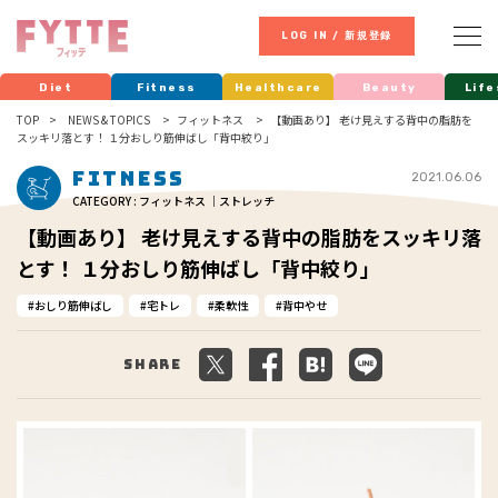
LOG IN / 新規登録
Diet
Fitness
Healthcare
Beauty
Life
TOP
NEWS & TOPICS
フィットネス
【動画あり】 老け見えする背中の脂肪を
スッキリ落とす！ １分おしり筋伸ばし「背中絞り」
Fitness
2021.06.06
CATEGORY : フィットネス ｜ストレッチ
【動画あり】 老け見えする背中の脂肪をスッキリ落
とす！ １分おしり筋伸ばし「背中絞り」
おしり筋伸ばし
宅トレ
柔軟性
背中やせ
Share