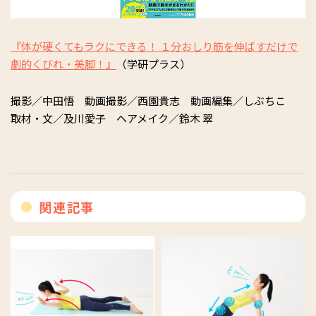
『体が硬くてもラクにできる！ １分おしり筋を伸ばすだけで
劇的くびれ・美脚！』
（学研プラス）
撮影／中田悟 動画撮影／西園貴志 動画編集／しぶちこ
取材・文／及川愛子 ヘアメイク／鈴木 翠
関連記事