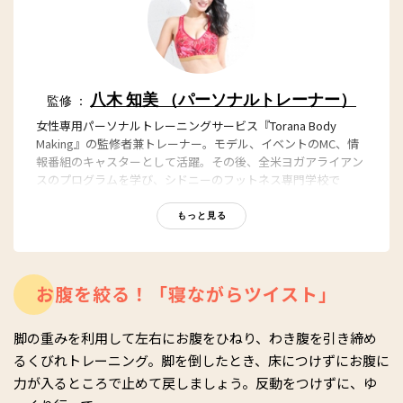
八木 知美 （パーソナルトレーナー）
監修 ：
女性専用パーソナルトレーニングサービス『Torana Body
Making』の監修者兼トレーナー。モデル、イベントのMC、情
報番組のキャスターとして活躍。その後、全米ヨガアライアン
スのプログラムを学び、シドニーのフットネス専門学校で
Certificate III in Fitness とAEDの資格を取得。現在、オースト
ラリアと日本にて、ヨガとフィットネスを教えている。
もっと見る
・
Torana Body Making
・
Instagram
お腹を絞る！「寝ながらツイスト」
脚の重みを利用して左右にお腹をひねり、わき腹を引き締め
るくびれトレーニング。脚を倒したとき、床につけずにお腹に
力が入るところで止めて戻しましょう。反動をつけずに、ゆ