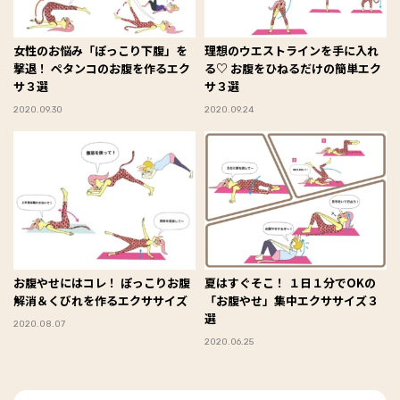
女性のお悩み「ぽっこり下腹」を
理想のウエストラインを手に入れ
撃退！ ペタンコのお腹を作るエク
る♡ お腹をひねるだけの簡単エク
サ３選
サ３選
2020.09.30
2020.09.24
お腹やせにはコレ！ ぽっこりお腹
夏はすぐそこ！ １日１分でOKの
解消＆くびれを作るエクササイズ
「お腹やせ」集中エクササイズ３
選
2020.08.07
2020.06.25