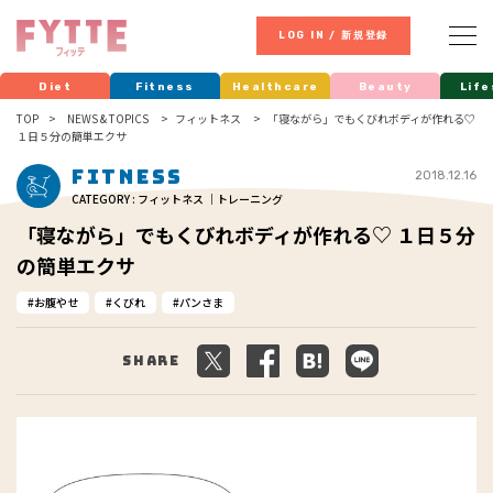
LOG IN / 新規登録
Diet
Fitness
Healthcare
Beauty
Life
TOP
NEWS & TOPICS
フィットネス
「寝ながら」でもくびれボディが作れる♡
１日５分の簡単エクサ
Fitness
2018.12.16
CATEGORY : フィットネス ｜トレーニング
「寝ながら」でもくびれボディが作れる♡ １日５分
の簡単エクサ
お腹やせ
くびれ
パンさま
Share