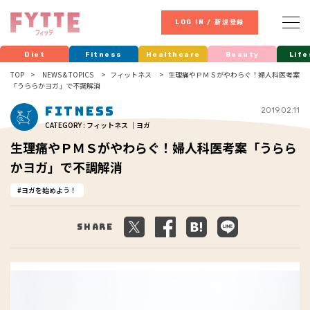
LOG IN / 新規登録
Diet
Fitness
Healthcare
Beauty
Life
TOP
NEWS & TOPICS
フィットネス
生理痛やＰＭＳがやわらぐ！婦人科医考案
「うららかヨガ」で不調解消
Fitness
2019.02.11
CATEGORY : フィットネス ｜ヨガ
生理痛やＰＭＳがやわらぐ！婦人科医考案「うらら
かヨガ」で不調解消
ヨガを始めよう！
Share