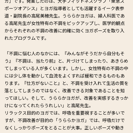
ガ」です。発案したのは、大手フィットネスクラブ「東急ス
ポーツオアシス」とヨガ指導者としても活躍するイーク表参
道・副院長の高尾美穂先生。うららかヨガは、婦人科医であ
る高尾先生が女性特有の不調をピックアップし、医学的観点
からそれぞれの不調の改善に的確に効くヨガポーズを取り入
れたプログラムです。
「不調に悩む人のなかには、『みんながそうだから自分もそ
う』『不調は、当たり前』と、片づけてしまったり、あきらめ
てしまっている人が多くいます。しかし、女性特有の不調の中
には少し体を動かして血流をよくすれば緩和できるものもあ
ります。『仕方がないこと』と、不調を受け入れて生活の質を
落としてしまうのではなく、改善できる対象であることを知
ってほしい。そして、うららかヨガが、改善を実感するきっか
けになってくれたらうれしい」と高尾先生。
リラックス目的のヨガでは、呼吸を重要視することが多いで
すが、不調改善が目的の「うららかヨガ」では、呼吸だけで
なくしっかりポーズをとることが大事。正しいポーズや動き