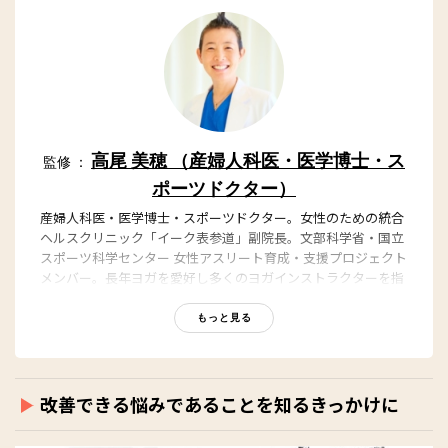
高尾 美穂 （産婦人科医・医学博士・ス
監修 ：
ポーツドクター）
産婦人科医・医学博士・スポーツドクター。女性のための統合
ヘルスクリニック「イーク表参道」副院長。文部科学省・国立
スポーツ科学センター 女性アスリート育成・支援プロジェクト
メンバー。長年ヨガを愛好し多くのヨガインストラクターを指
導。YouTube「高尾美穂からのリアルボイス」では毎日、女性
のお悩みに答え、楽に生きられる考え方を配信している。
もっと見る
改善できる悩みであることを知るきっかけに