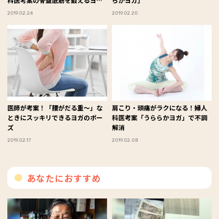
科医考案の骨盤底筋を鍛えるヨガ
らかヨガ」
のポーズ
2019.02.24
2019.02.20
医師が考案！「腰がだる重～」な
肩こり・頭痛がラクになる！婦人
ときにスッキリできるヨガのポー
科医考案「うららかヨガ」で不調
ズ
解消
2019.02.17
2019.02.08
あなたにおすすめ