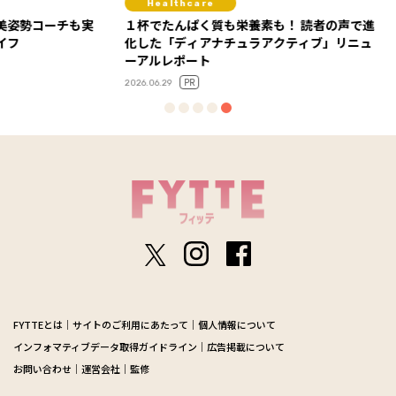
Healthcare
Fit
ーチも実
１杯でたんぱく質も栄養素も！ 読者の声で進
背中の
化した「ディアナチュラアクティブ」リニュ
ィス【G
ーアルレポート
ー・Say
PR
2026.06.29
2025.08.2
FYTTEとは
サイトのご利用にあたって
個人情報について
インフォマティブデータ取得ガイドライン
広告掲載について
お問い合わせ
運営会社
監修