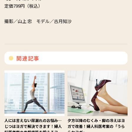
定価799円（税込）
撮影／山上 忠 モデル／古月知沙
関連記事
人には言えない尿漏れのお悩み…
夕方以降のむくみ・脚の冷えはヨ
じつはヨガで解決できます！婦人
ガで改善！婦人科医考案の「うら